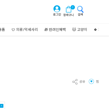
0
로그인
검색
장바구니
용품
👕 의류/악세사리
🎁 반려인혜택
🐱 고양이
🍀 페이
공유
찜
 >