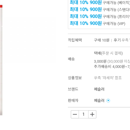
최대 10%
900원
구매가능
(베이직
최대 10%
900원
구매가능
(스탠다
최대 10%
900원
구매가능
(프리미
최대 10%
900원
구매가능
(VIP)
적립혜택
구매
10원
|
후기
우측 
택배(
주문 시 결제
)
배송
3,000원
(30,000원 이
추가배송비
4,000원~7
상품정보
우측 '자세히' 참조
브랜드
페슬러
판매자
페슬러
-
+