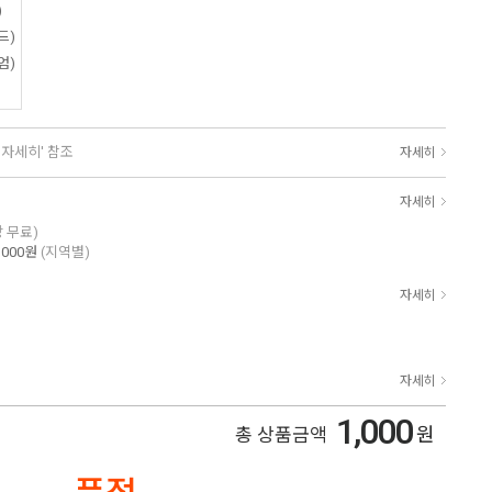
)
드)
엄)
'자세히' 참조
자세히
자세히
상 무료)
,000원
(지역별)
자세히
자세히
1,000
원
총 상품금액