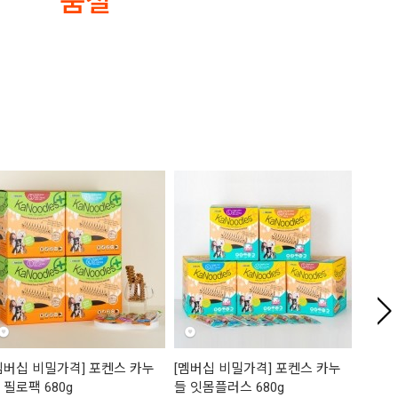
품절
멤버십 비밀가격] 포켄스 카누
[멤버십 비밀가격] 포켄스 카누
[멤버
 필로팩 680g
들 잇몸플러스 680g
페어리 