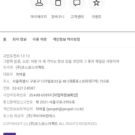
마이페이지
장바구니
고객센터
이벤트
홈
회사 정보
이용 약관
개인정보 처리방침
고린도전서 13:13
그런즉 믿음, 소망, 사랑 이 세 가지는 항상 있을 것인데 그 중의 제일은 사랑이라
회사명 :
(주)코스모스이펙트
대표자 :
최바울
주소 :
서울특별시 구로구 디지털로33길 48 (대륭포스트타워7차) 703호
전화 :
02-6212-8587
사업자등록번호 :
354-88-00899
[사업자정보확인]
통신판매업신고번호 :
제 2021-서울구로-2956호
개인정보보호책임자 :
최바울 (
peopet@peopet.co.kr
)
호스팅 제공자 :
(주)가비아씨엔에스
COPYRIGHT (c)
(주)코스모스이펙트
ALL RIGHTS RESERVED.