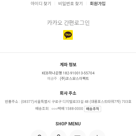
|
|
아이디 찾기
비밀번호 찾기
회원가입
카카오 간편로그인
계좌 정보
KEB하나은행 182-910013-55704
예금주 :
(주)코스모스이펙트
회사 주소
반품주소 :
(08377)서울특별시 구로구 디지털로33길 48 (대륭포스트타워7차) 703호
배송조회 : ○○○택배 1588-0000
배송추적
SHOP MENU