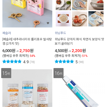
페슬러
위닝푸드
[페슬러] 네추라너리쉬 롤리포우 발사탕
위닝푸드 강아지 화식 자연식 보양식 맛
껌 (2가지 맛)
보기 골라담기
6,000
원
2,750
원
4,500
원
2,200
원
->
->
(멤버십 우주 최저가)
54%
(멤버십 우주 최저가)
51%
4.9
5
(78)
(98)
15
16
위
위