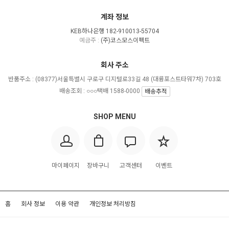
계좌 정보
KEB하나은행 182-910013-55704
예금주 :
(주)코스모스이펙트
회사 주소
반품주소 :
(08377)서울특별시 구로구 디지털로33길 48 (대륭포스트타워7차) 703호
배송조회 : ○○○택배 1588-0000
배송추적
SHOP MENU
마이페이지
장바구니
고객센터
이벤트
홈
회사 정보
이용 약관
개인정보 처리방침