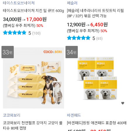
테이스트오브네이처
페슬러
테이스트오브네이처 치킨 밀 큐브 600g
[페슬러] 네추라너리쉬 트릿트릭 리필
(8P / 32P) 묶음 선택 가능
34,000
원
17,000
원
->
12,900
원
6,450
원
->
(멤버십 우주 최저가)
50%
(멤버십 우주 최저가)
50%
5
(100)
5
(65)
33
34
위
위
코코와보리
바겐패드
코코와보리 천연펄프 강아지 고양이 물
[바겐패드]씽씽 애견패드 표준형 400매
티슈 80매 캡형