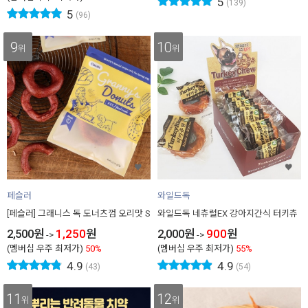
5
(139)
5
(96)
9
10
위
위
페슬러
와일드독
[페슬러] 그래니스 독 도너츠껌 오리맛 S
와일드독 네츄럴EX 강아지간식 터키츄
2,500
원
1,250
원
2,000
원
900
원
->
->
(멤버십 우주 최저가)
50%
(멤버십 우주 최저가)
55%
4.9
4.9
(43)
(54)
11
12
위
위