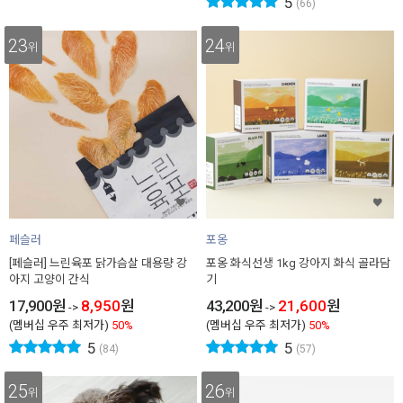
5
(66)
23
24
위
위
페슬러
포옹
[페슬러] 느린육포 닭가슴살 대용량 강
포옹 화식선생 1kg 강아지 화식 골라담
아지 고양이 간식
기
17,900
원
8,950
원
43,200
원
21,600
원
->
->
(멤버십 우주 최저가)
50%
(멤버십 우주 최저가)
50%
5
5
(84)
(57)
25
26
위
위