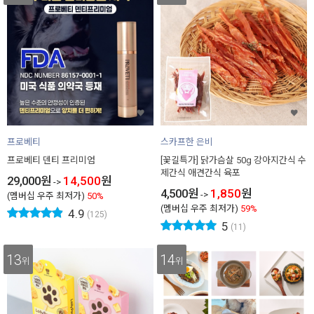
프로베티
스카프한 은비
프로베티 덴티 프리미엄
[꽃길특가] 닭가슴살 50g 강아지간식 수
제간식 애견간식 육포
29,000
원
14,500
원
->
4,500
원
1,850
원
->
(멤버십 우주 최저가)
50%
(멤버십 우주 최저가)
59%
4.9
(125)
5
(11)
13
14
위
위