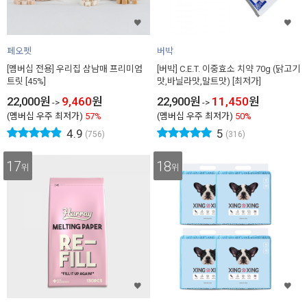
페오펫
버박
[멤버십 전용] 우리집 삼남매 프리미엄
[버박] C.E.T. 이중효소 치약 70g (닭고기
트릿 [45%]
맛,바닐라맛,말트맛) [최저가]
22,000
원
9,460
원
22,900
원
11,450
원
->
->
(멤버십 우주 최저가)
57%
(멤버십 우주 최저가)
50%
4.9
5
(756)
(316)
17
18
위
위