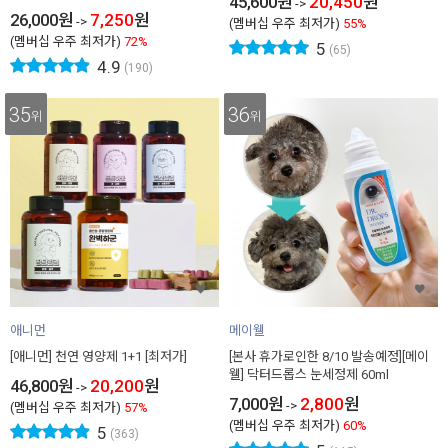
45,600
원
20,450
원
->
26,000
원
7,250
원
->
(멤버십 우주 최저가)
55%
(멤버십 우주 최저가)
72%
5
(65)
4.9
(190)
35
36
위
위
애니먼
메이웰
[애니먼] 천연 영양제 1+1 [최저가]
[본사 휴가로인한 8/10 발송예정][메이
웰] 닥터드롭스 눈세정제 60ml
46,800
원
20,200
원
->
7,000
원
2,800
원
->
(멤버십 우주 최저가)
57%
(멤버십 우주 최저가)
60%
5
(363)