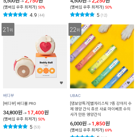
5,500
원
2,750
원
4,500
원
2,250
원
->
->
(멤버십 우주 최저가)
50%
(멤버십 우주 최저가)
50%
4.9
5
(44)
(12)
21
22
위
위
버디부
UBAC
[버디부] 버디볼 PRO
[댕보양특가]별자리스틱 7종 강아지 수
제 영양 간식 츄르 사료 마이베프 수의
34,800
원
17,400
원
->
사가 만든 영양간식
(멤버십 우주 최저가)
50%
6,000
원
1,850
원
->
5
(53)
(멤버십 우주 최저가)
69%