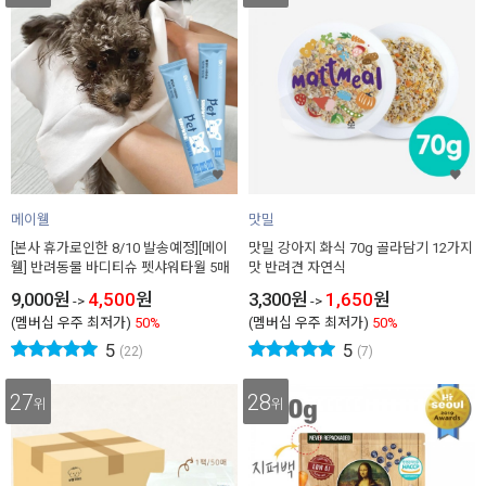
메이웰
맛밀
[본사 휴가로인한 8/10 발송예정][메이
맛밀 강아지 화식 70g 골라담기 12가지
웰] 반려동물 바디티슈 펫샤워타월 5매
맛 반려견 자연식
9,000
원
4,500
원
3,300
원
1,650
원
->
->
(멤버십 우주 최저가)
50%
(멤버십 우주 최저가)
50%
5
5
(22)
(7)
27
28
위
위