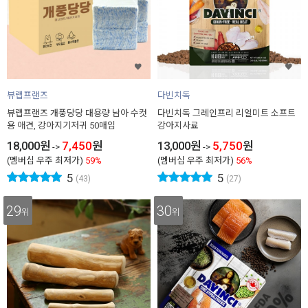
뷰랩프랜즈
다빈치독
뷰랩프랜즈 개풍당당 대용량 남아 수컷
다빈치독 그레인프리 리얼미트 소프트
용 애견, 강아지기저귀 50매입
강아지사료
18,000
원
7,450
원
13,000
원
5,750
원
->
->
(멤버십 우주 최저가)
59%
(멤버십 우주 최저가)
56%
5
5
(43)
(27)
29
30
위
위