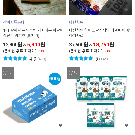
강아지특공대
다빈치독
1+1 강아지 우드스틱 커피나무 이갈이
다빈치독 하이포알러제닉 리얼피쉬 강
장난감 커피츄 [최저가]
아지사료
13,800
원
5,800
원
37,500
원
18,750
원
->
->
(멤버십 우주 최저가)
58%
(멤버십 우주 최저가)
50%
4.9
5
(409)
(146)
31
32
위
위