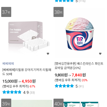
5
(115)
37
38
위
위
베베페페
[멤버십전용쿠폰] 배스킨라빈스 파인트
모바일 금액권 [20%]
[베베페페]리필용 강아지기저귀 리필패
드 50매
9,800
원
7,840
원
->
(멤버십 우주 최저가)
20%
15,000
원
4,950
원
->
5
(멤버십 우주 최저가)
67%
(91)
4.9
(33)
39
40
위
위