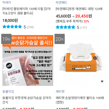
허레이
바겐패드
[허레이] 멜팅페이퍼 130매 리필 [강아
[바겐패드]씽씽 애견패드 대형 120매
지&고양이 겸용 물티슈]
45,600
원
20,450
원
->
18,000
원
(멤버십 우주 최저가)
55%
5
5
(208)
(197)
19
20
위
위
동물의집
에티펫
동물의집 무항생제 순닭가슴살 강아지
에티펫 손발엉덩이깨끗 물티슈 100매
간식
(캡형)