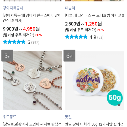
강아지특공대
페슬러
[강아지특공대] 강아지 한우스틱 이갈이
[페슬러] 그래니스 독 도너츠껌 치킨맛 S
간식 [최저가]
2,500
원
1,250
원
->
9,900
원
4,950
원
->
(멤버십 우주 최저가)
50%
(멤버십 우주 최저가)
50%
4.9
(52)
5
(397)
5
6
위
위
위드몽뜨
맛밀
[당일출고]강아지 고양이 써지컬 탄생석
맛밀 강아지 화식 50g 12가지맛 반려견