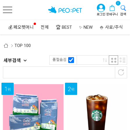
0
로그인
장바구니
검색
💰 페오펫머니
전체
🏆 BEST
✨ NEW
🍚 사료/주식
TOP 100
품절숨김
세부검색
1
2
위
위