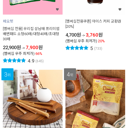
페오펫
[멤버십전용쿠폰] 아이스 커피 교환권
[20%]
[멤버십 전용] 우리집 삼남매 프리미엄
배변패드 소형60매/대형40매/초대형
4,700
원
3,760
원
->
30매
(멤버십 우주 최저가)
20%
22,900
원
7,900
원
5
->
(733)
(멤버십 우주 최저가)
66%
4.9
(645)
3
4
위
위