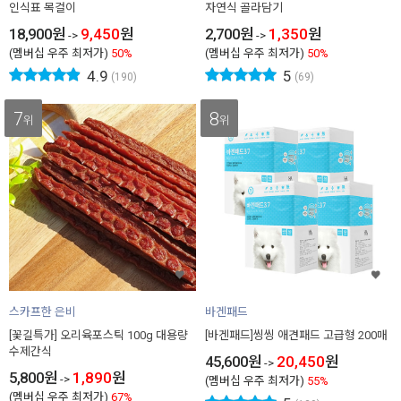
인식표 목걸이
자연식 골라담기
18,900
원
9,450
원
2,700
원
1,350
원
->
->
(멤버십 우주 최저가)
50%
(멤버십 우주 최저가)
50%
4.9
5
(190)
(69)
7
8
위
위
스카프한 은비
바겐패드
[꽃길특가] 오리육포스틱 100g 대용량
[바겐패드]씽씽 애견패드 고급형 200매
수제간식
45,600
원
20,450
원
->
5,800
원
1,890
원
->
(멤버십 우주 최저가)
55%
(멤버십 우주 최저가)
67%