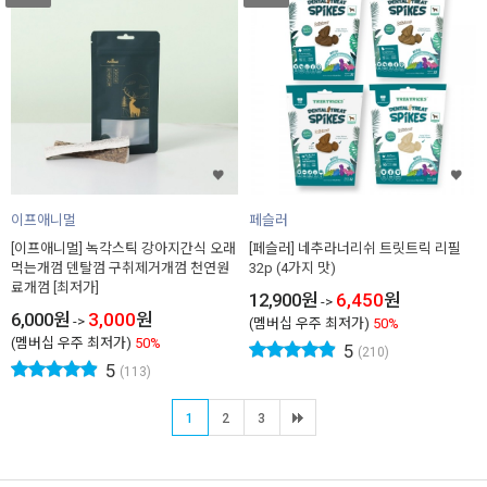
이프애니멀
페슬러
[이프애니멀] 녹각스틱 강아지간식 오래
[페슬러] 네추라너리쉬 트릿트릭 리필
먹는개껌 덴탈껌 구취제거개껌 천연원
32p (4가지 맛)
료개껌 [최저가]
12,900
원
6,450
원
->
6,000
원
3,000
원
->
(멤버십 우주 최저가)
50%
(멤버십 우주 최저가)
50%
5
(210)
5
(113)
1
2
3