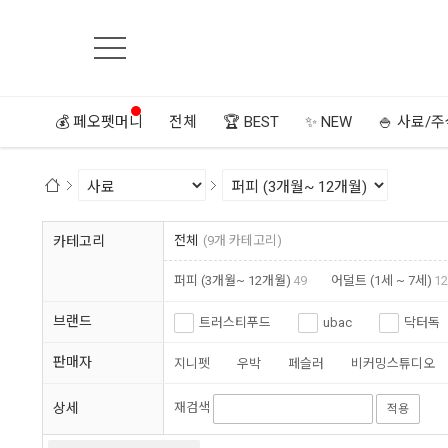
💰 페오펫머니
전체
🏆 BEST
✨ NEW
🍚 사료/
카테고리
전체
(9개 카테고리)
퍼피 (3개월~ 12개월)
49
어덜트 (1세 ~ 7세)
12
브랜드
트러스티푸드
ubac
닥터독
판매자
지니펫
우박
페슬러
비커밍스튜디오
상세
재검색
적용