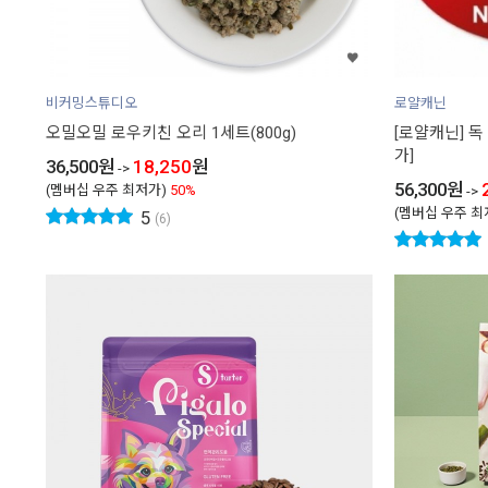
비커밍스튜디오
로얄캐닌
오밀오밀 로우키친 오리 1세트(800g)
[로얄캐닌] 독
가]
36,500
원
18,250
원
->
56,300
원
(멤버십 우주 최저가)
50%
->
(멤버십 우주 최
5
(6)