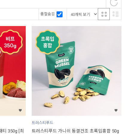
품절숨김
트러스티푸드
 350g [최
트러스티푸드 가니쉬 동결건조 초록입홍합 50g