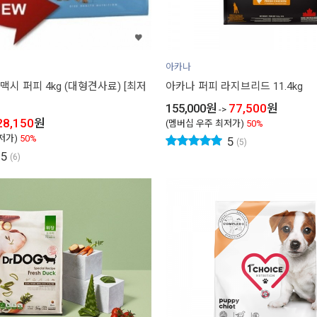
아카나
 맥시 퍼피 4kg (대형견사료) [최저
아카나 퍼피 라지브리드 11.4kg
155,000
원
77,500
원
->
28,150
원
(멤버십 우주 최저가)
50%
저가)
50%
5
(5)
5
(6)