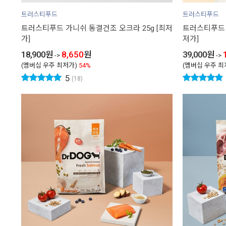
트러스티푸드
트러스티푸드
트러스티푸드 가니쉬 동결건조 오크라 25g [최저
트러스티푸드 
가]
저가]
18,900
원
8,650
원
39,000
원
->
->
(멤버십 우주 최저가)
54%
(멤버십 우주 최
5
(18)