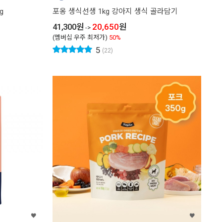
g
포옹 생식선생 1kg 강아지 생식 골라담기
41,300
원
20,650
원
->
(멤버십 우주 최저가)
50%
5
(22)