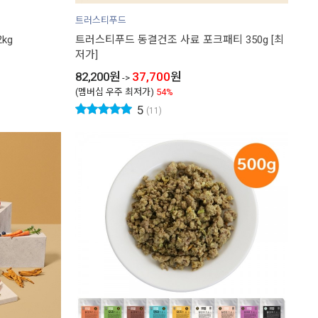
트러스티푸드
kg
트러스티푸드 동결건조 사료 포크패티 350g [최
저가]
82,200
원
37,700
원
->
(멤버십 우주 최저가)
54%
5
(11)