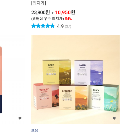
[최저가]
23,900
원
10,950
원
->
(멤버십 우주 최저가)
54%
4.9
(37)
포옹