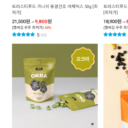
트러스티푸드 가니쉬 동결건조 야채믹스 50g [최
트러스티푸드 
저가]
[최저가]
21,500
원
9,800
원
18,900
원
->
->
(멤버십 우주 최저가)
54%
(멤버십 우주 최
5
(32)