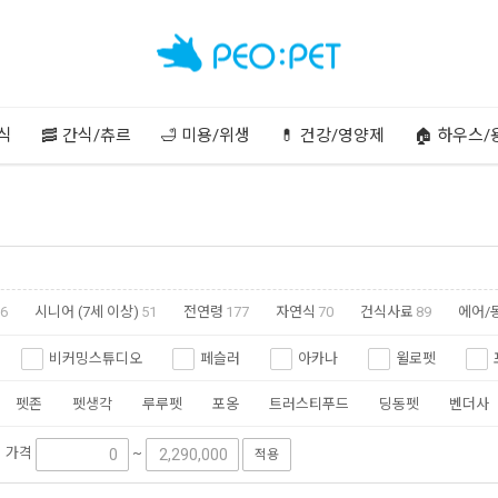
주식
🥓 간식/츄르
🛁 미용/위생
💊 건강/영양제
🏠 하우스/
6
시니어 (7세 이상)
51
전연령
177
자연식
70
건식사료
89
에어/
비커밍스튜디오
페슬러
아카나
윌로펫
펫존
펫생각
루루펫
포옹
트러스티푸드
딩동펫
벤더사
가격
~
적용