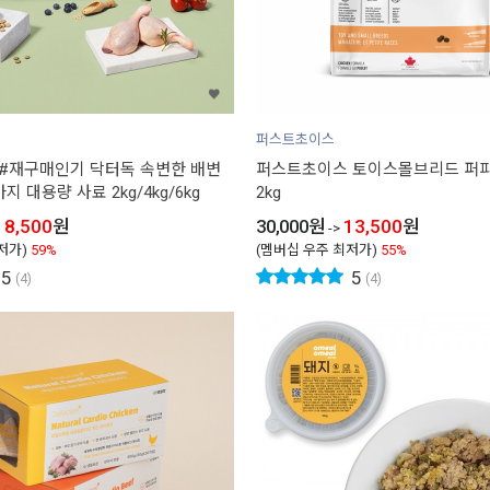
퍼스트초이스
택#재구매인기 닥터독 속변한 배변
퍼스트초이스 토이스몰브리드 퍼피
지 대용량 사료 2kg/4kg/6kg
2kg
18,500
원
30,000
원
13,500
원
->
저가)
59%
(멤버십 우주 최저가)
55%
5
5
(4)
(4)