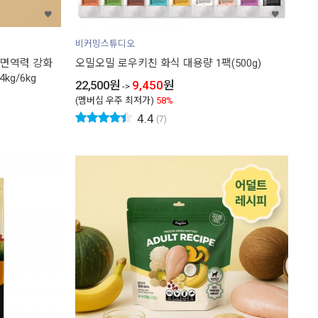
비커밍스튜디오
 면역력 강화
오밀오밀 로우키친 화식 대용량 1팩(500g)
kg/6kg
22,500
원
9,450
원
->
(멤버십 우주 최저가)
58%
4.4
(7)