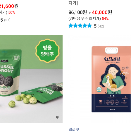
저가]
21,600
원
86,100
원
40,000
원
저가)
50%
->
(멤버십 우주 최저가)
54%
5
(57)
5
(42)
윌로펫