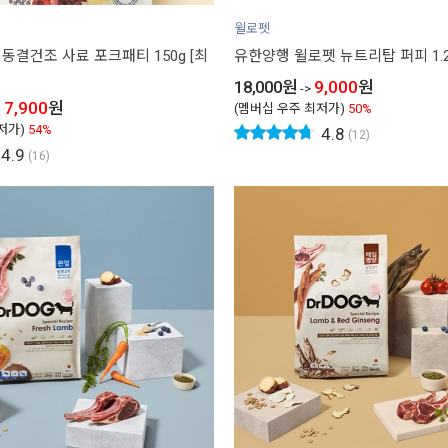
윌로펫
동결건조 사료 포크패티 150g [최
유한양행 윌로펫 뉴트리탑 퍼피 1.2
18,000
원
9,000
원
->
17,900
원
(멤버십 우주 최저가)
50%
저가)
54%
4.8
(12)
4.9
(16)