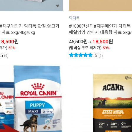
닥터독
택#재구매인기 닥터독 관절 양고기
#1000만선택#재구매인기 닥터독
료 2kg/4kg/6kg
매일영양 강아지 대용량 사료 2kg/4
18,500
원
45,500
원
18,500
원
->
저가)
59%
(멤버십 우주 최저가)
59%
5
5
(9)
(9)