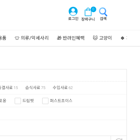
0
로그인
검색
장바구니
용품
👕 의류/악세사리
🎁 반려인혜택
🐱 고양이
🍀 페이
동결사료
15
습식사료
75
수입사료
62
포옹
드림펫
퍼스트초이스