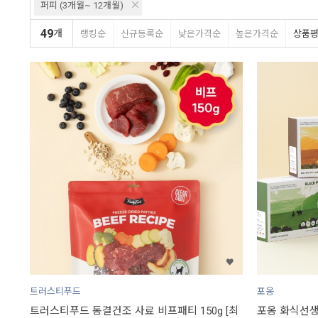
퍼피 (3개월~ 12개월)
49
개
랭킹순
신규등록순
낮은가격순
높은가격순
상품
트러스티푸드
포옹
트러스티푸드 동결건조 사료 비프패티 150g [최
포옹 화식선생