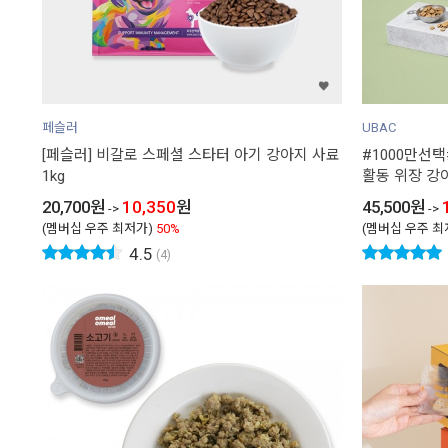
페슬러
UBAC
[페슬러] 비갈로 스페셜 스타터 아기 강아지 사료
#1000만선
1kg
활동 위장 강아
20,700
원
10,350
원
45,500
원
->
->
(멤버십 우주 최저가)
50%
(멤버십 우주 최
4.5
(4)