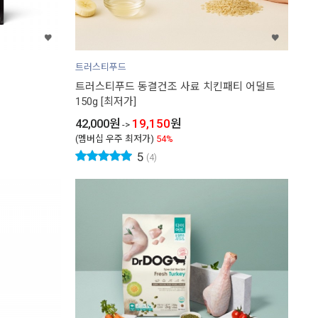
트러스티푸드
트러스티푸드 동결건조 사료 치킨패티 어덜트
150g [최저가]
42,000
원
19,150
원
->
(멤버십 우주 최저가)
54%
5
(4)