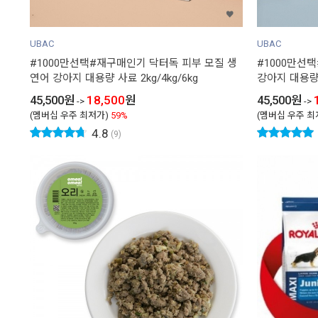
UBAC
UBAC
#1000만선택#재구매인기 닥터독 피부 모질 생
#1000만선
연어 강아지 대용량 사료 2kg/4kg/6kg
강아지 대용량 사
45,500
원
18,500
원
45,500
원
->
->
(멤버십 우주 최저가)
59%
(멤버십 우주 최
4.8
(9)