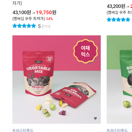
저가]
43,200
원
->
43,100
원
19,750
원
(멤버십 우주 최
->
(멤버십 우주 최저가)
54%
5
(111)
트러스티푸드
트러스티푸드