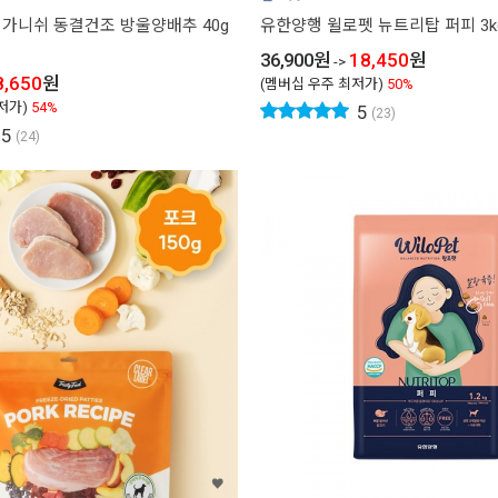
가니쉬 동결건조 방울양배추 40g
유한양행 윌로펫 뉴트리탑 퍼피 3k
36,900
원
18,450
원
->
8,650
원
(멤버십 우주 최저가)
50%
저가)
54%
5
(23)
5
(24)