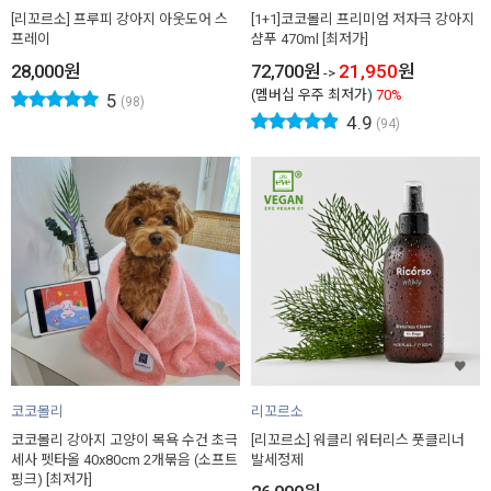
[리꼬르소] 프루피 강아지 아웃도어 스
[1+1]코코몰리 프리미엄 저자극 강아지
프레이
샴푸 470ml [최저가]
28,000
원
72,700
원
21,950
원
->
(멤버십 우주 최저가)
70%
5
(98)
4.9
(94)
코코몰리
리꼬르소
코코몰리 강아지 고양이 목욕 수건 초극
[리꼬르소] 워클리 워터리스 풋클리너
세사 펫타올 40x80cm 2개묶음 (소프트
발세정제
핑크) [최저가]