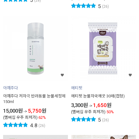
5
(28)
5
(26)
아껴주다
에티펫
아껴주다 저자극 반려동물 눈물세정제
에티펫 눈물자국깨끗 30매(캡형)
150ml
3,300
원
1,650
원
->
15,000
원
5,750
원
->
(멤버십 우주 최저가)
50%
(멤버십 우주 최저가)
62%
5
(26)
4.8
(26)