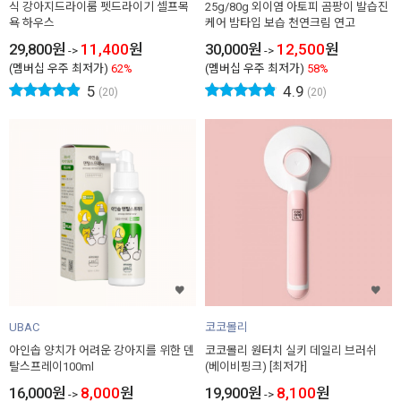
식 강아지드라이룸 펫드라이기 셀프목
25g/80g 외이염 아토피 곰팡이 발습진
욕 하우스
케어 밤타입 보습 천연크림 연고
29,800
원
11,400
원
30,000
원
12,500
원
->
->
(멤버십 우주 최저가)
62%
(멤버십 우주 최저가)
58%
5
4.9
(20)
(20)
UBAC
코코몰리
아인솝 양치가 어려운 강아지를 위한 덴
코코몰리 원터치 실키 데일리 브러쉬
탈스프레이100ml
(베이비핑크) [최저가]
16,000
원
8,000
원
19,900
원
8,100
원
->
->