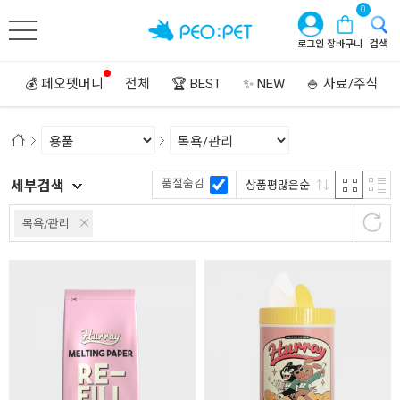
0
로그인
장바구니
검색
💰 페오펫머니
전체
🏆 BEST
✨ NEW
🍚 사료/주식
품절숨김
세부검색
상품평많은순
목욕/관리