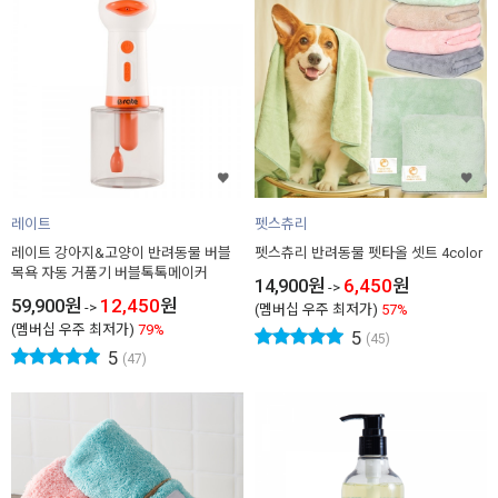
레이트
펫스츄리
레이트 강아지&고양이 반려동물 버블
펫스츄리 반려동물 펫타올 셋트 4color
목욕 자동 거품기 버블톡톡메이커
14,900
원
6,450
원
->
59,900
원
12,450
원
->
(멤버십 우주 최저가)
57%
(멤버십 우주 최저가)
79%
5
(45)
5
(47)