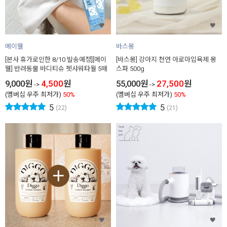
메이웰
바스몽
[본사 휴가로인한 8/10 발송예정][메이
[바스몽] 강아지 천연 아로마입욕제 몽
웰] 반려동물 바디티슈 펫샤워타월 5매
스파 500g
9,000
원
4,500
원
55,000
원
27,500
원
->
->
(멤버십 우주 최저가)
50%
(멤버십 우주 최저가)
50%
5
5
(22)
(21)