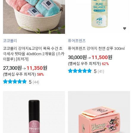
코코몰리
퓨어프렌즈
코코몰리 강아지&고양이 목욕 수건 초
퓨어프렌즈 강아지 천연 샴푸 300ml
극세사 펫타올 40x80cm 2개묶음 (스카
30,000
원
11,500
원
->
이블루) [최저가]
(멤버십 우주 최저가)
62%
27,300
원
11,350
원
->
5
(41)
(멤버십 우주 최저가)
58%
5
(44)