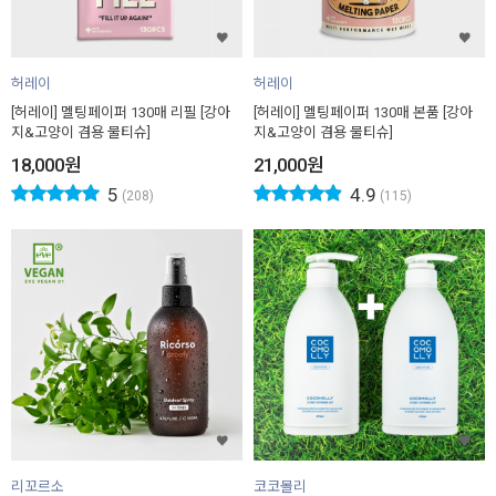
허레이
허레이
[허레이] 멜팅페이퍼 130매 리필 [강아
[허레이] 멜팅페이퍼 130매 본품 [강아
지&고양이 겸용 물티슈]
지&고양이 겸용 물티슈]
18,000
원
21,000
원
5
4.9
(208)
(115)
리꼬르소
코코몰리