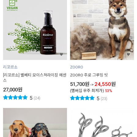
리꼬르소
ZOORO
[리꼬르소] 벨베티 모이스쳐라이징 에센
ZOORO 주로 그루밍 빗
스
51,700
원
24,550
원
->
27,000
원
(멤버십 우주 최저가)
53%
5
5
(24)
(23)