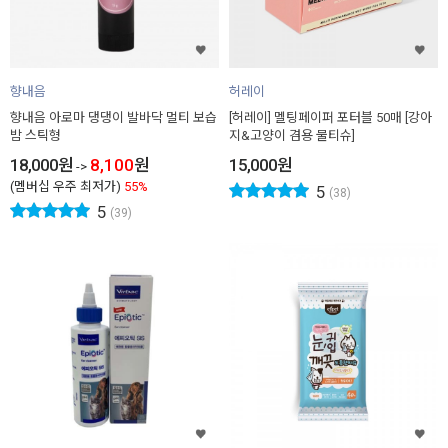
향내음
허레이
향내음 아로마 댕댕이 발바닥 멀티 보습
[허레이] 멜팅페이퍼 포터블 50매 [강아
밤 스틱형
지&고양이 겸용 물티슈]
18,000
원
8,100
원
15,000
원
->
(멤버십 우주 최저가)
55%
5
(38)
5
(39)