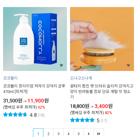
코코몰리
신나고신나개
코코몰리 프리미엄 저자극 강아지 샴푸
원터치 펌킨 팻 브러쉬 슬리커 강아지고
470ml [최저가]
양이 반려동물 장모 단모 개털 빗 청소
기
31,500
원
11,900
원
->
18,800
원
3,400
원
->
(멤버십 우주 최저가)
62%
(멤버십 우주 최저가)
82%
4.8
(18)
5
(17)
1
2
3
4
5