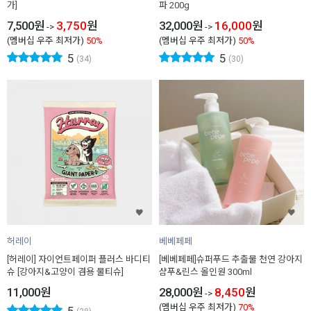
가]
파 200g
7,500
원
3,750
원
32,000
원
16,000
원
->
->
(멤버십 우주 최저가)
50%
(멤버십 우주 최저가)
50%
5
5
(34)
(30)
허레이
베베페페
[허레이] 자이언트페이퍼 플러스 바디티
[베베페페]슈퍼푸드 추출물 천연 강아지
슈 [강아지&고양이 겸용 물티슈]
샴푸&린스 올인원 300ml
11,000
원
28,000
원
8,450
원
->
(멤버십 우주 최저가)
70%