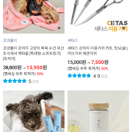
코코몰리
세타스
코코몰리 강아지 고양이 목욕 수건 국산
세타스 강아지 미용가위 커트, 틴닝(숱),
초극세사 펫타올 [특대형-소프트핑크]
커브가위 애견가위
[최저가]
15,000
원
7,500
원
->
38,800
원
15,950
원
->
(멤버십 우주 최저가)
50%
(멤버십 우주 최저가)
59%
4.9
(22)
5
(22)