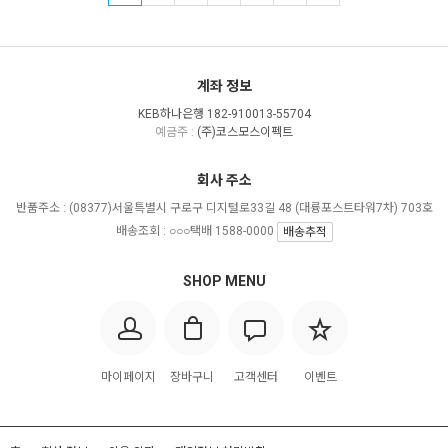
계좌 정보
KEB하나은행 182-910013-55704
예금주 :
(주)코스모스이펙트
회사 주소
반품주소 :
(08377)서울특별시 구로구 디지털로33길 48 (대륭포스트타워7차) 703호
배송조회 : ○○○택배 1588-0000
배송추적
SHOP MENU
마이페이지
장바구니
고객센터
이벤트