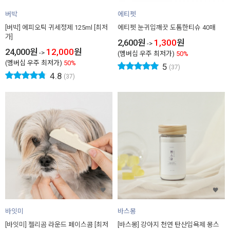
버박
에티펫
[버박] 에피오틱 귀세정제 125ml [최저
에티펫 눈귀입깨끗 도톰한티슈 40매
가]
2,600
원
1,300
원
->
24,000
원
12,000
원
->
(멤버십 우주 최저가)
50%
(멤버십 우주 최저가)
50%
5
(37)
4.8
(37)
바잇미
바스몽
[바잇미] 젤리곰 라운드 페이스콤 [최저
[바스몽] 강아지 천연 탄산입욕제 몽스