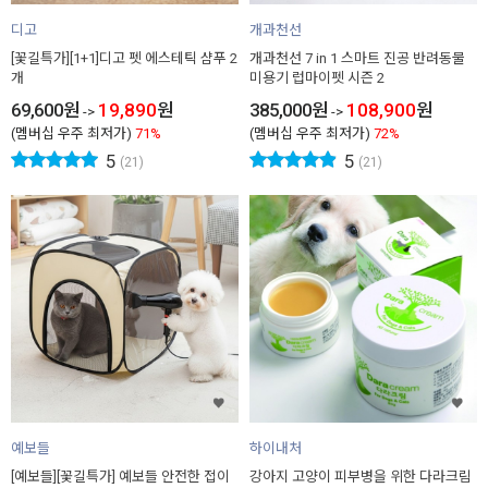
디고
개과천선
[꽃길특가][1+1]디고 펫 에스테틱 샴푸 2
개과천선 7 in 1 스마트 진공 반려동물
개
미용기 럽마이펫 시즌 2
69,600
원
19,890
원
385,000
원
108,900
원
->
->
(멤버십 우주 최저가)
71%
(멤버십 우주 최저가)
72%
5
5
(21)
(21)
예보들
하이내처
[예보들][꽃길특가] 예보들 안전한 접이
강아지 고양이 피부병을 위한 다라크림