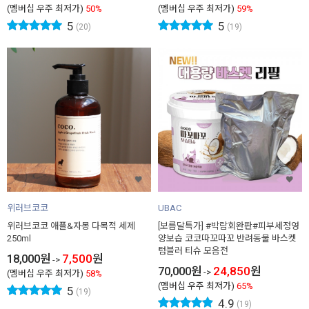
(멤버십 우주 최저가)
50%
(멤버십 우주 최저가)
59%
5
5
(20)
(19)
위러브코코
UBAC
위러브코코 애플&자몽 다목적 세제
[보름달특가] #박람회완판#피부세정영
250ml
양보습 코코따꼬따꼬 반려동물 바스켓
텀블러 티슈 모음전
18,000
원
7,500
원
->
70,000
원
24,850
원
->
(멤버십 우주 최저가)
58%
(멤버십 우주 최저가)
65%
5
(19)
4.9
(19)