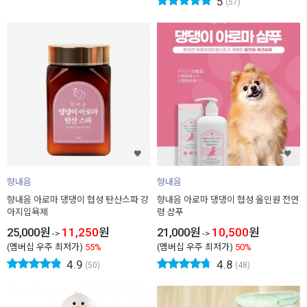
5
(57)
향내음
향내음
향내음 아로마 댕댕이 협성 탄산스파 강
향내음 아로마 댕댕이 협성 올인원 전연
아지입욕제
령 샴푸
25,000
원
11,250
원
21,000
원
10,500
원
->
->
(멤버십 우주 최저가)
55%
(멤버십 우주 최저가)
50%
4.9
4.8
(50)
(48)