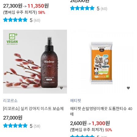
26,000
원
27,300
원
11,350
원
->
5
(60)
(멤버십 우주 최저가)
58%
5
(60)
리꼬르소
에티펫
[리꼬르소] 실키 강아지 미스트 보습제
에티펫 손발엉덩이깨끗 도톰한티슈 40
매
27,000
원
2,600
원
1,300
원
->
5
(58)
(멤버십 우주 최저가)
50%