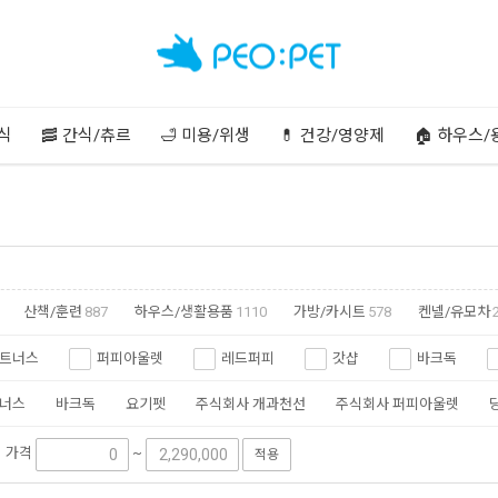
주식
🥓 간식/츄르
🛁 미용/위생
💊 건강/영양제
🏠 하우스/
산책/훈련
887
하우스/생활용품
1110
가방/카시트
578
켄넬/유모차
트너스
퍼피아울렛
레드퍼피
갓샵
바크독
너스
바크독
요기펫
주식회사 개과천선
주식회사 퍼피아울렛
가격
~
적용