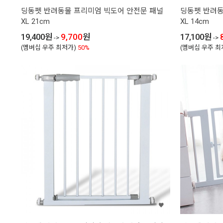
딩동펫 반려동물 프리미엄 빅도어 안전문 패널
딩동펫 반려동
XL 21cm
XL 14cm
19,400
원
9,700
원
17,100
원
->
->
(멤버십 우주 최저가)
50%
(멤버십 우주 최