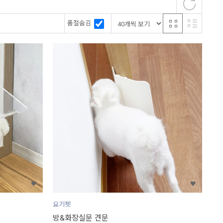
품절숨김
요기펫
방&화장실문 견문