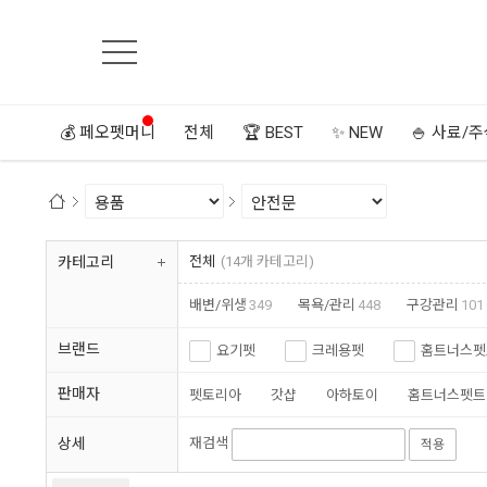
💰 페오펫머니
전체
🏆 BEST
✨ NEW
🍚 사료/
카테고리
전체
(14개 카테고리)
배변/위생
349
목욕/관리
448
구강관리
101
장례
5
패션
3270
장난감
833
브랜드
요기펫
크레용펫
홈트너스펫
판매자
펫토리아
갓샵
아하토이
홈트너스펫트
상세
재검색
적용