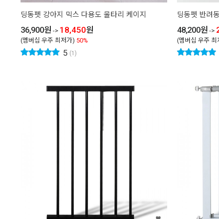
딩동펫 강아지 믹스 다용도 울타리 케이지
딩동펫 반려동
36,900
원
18,450
원
48,200
원
->
->
(멤버십 우주 최저가)
50%
(멤버십 우주 최
5
(1)