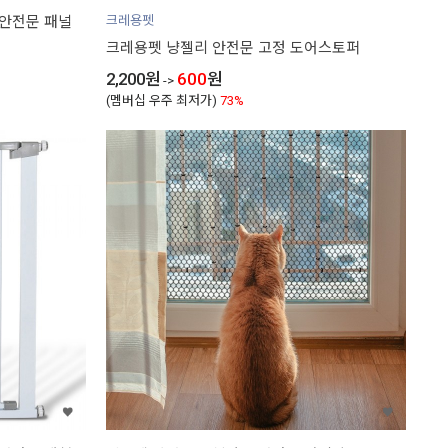
 안전문 패널
크레용펫
크레용펫 냥젤리 안전문 고정 도어스토퍼
2,200
원
600
원
->
(멤버십 우주 최저가)
73%