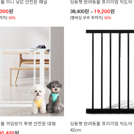
물 미니 낮은 안전문 패널
딩동펫 반려동물 프리미엄 빅도어
,300
원
38,400
원
19,200
원
->
저가)
50%
(멤버십 우주 최저가)
50%
물 끼임방지 투명 안전문 대형
딩동펫 반려동물 프리미엄 빅도어 
42cm
30,400
원