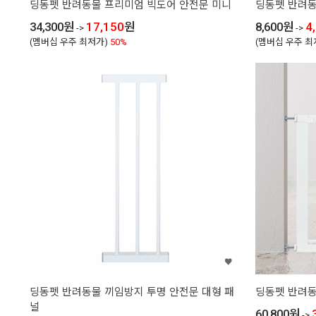
딩동펫 반려동물 프리미엄 빅도어 안전문 미니
딩동펫 반려동
34,300
원
17,150
원
8,600
원
4
->
->
(멤버십 우주 최저가)
50%
(멤버십 우주 최
딩동펫 반려동물 끼임방지 투명 안전문 대형 패
딩동펫 반려동
널
60,800
원
->