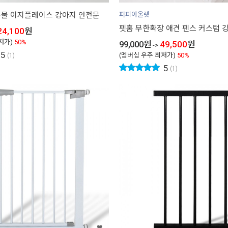
물 이지플레이스 강아지 안전문
퍼피아울렛
펫홈 무한확장 애견 펜스 커스텀 
24,100
원
저가)
50%
99,000
원
49,500
원
->
5
(멤버십 우주 최저가)
50%
(1)
5
(1)