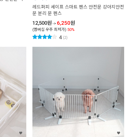
레드퍼피 세이프 스마트 펜스 안전문 강아지안전
문 분리 문 펜스
12,500
원
6,250
원
->
(멤버십 우주 최저가)
50%
4
(2)