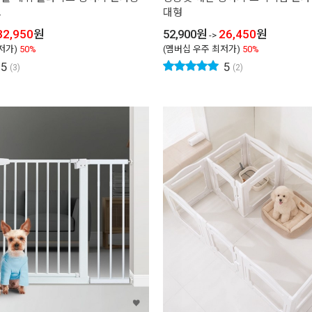
트
대형
32,950
원
52,900
원
26,450
원
->
저가)
50%
(멤버십 우주 최저가)
50%
5
5
(3)
(2)