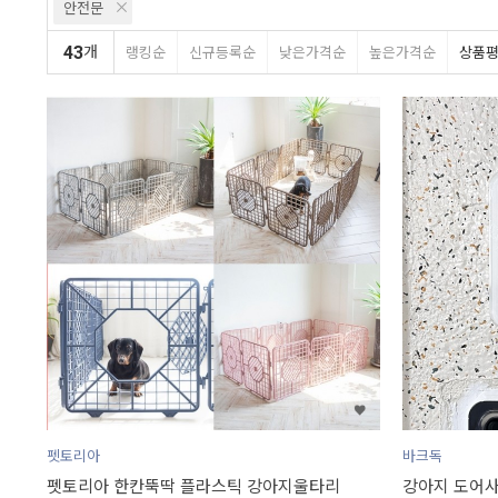
안전문
43
개
랭킹순
신규등록순
낮은가격순
높은가격순
상품
펫토리아
바크독
펫토리아 한칸뚝딱 플라스틱 강아지울타리
강아지 도어사