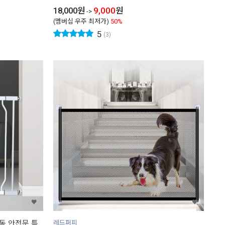
18,000
원
9,000
원
->
(멤버십 우주 최저가)
50%
5
(3)
동 안전문 특
레드퍼피