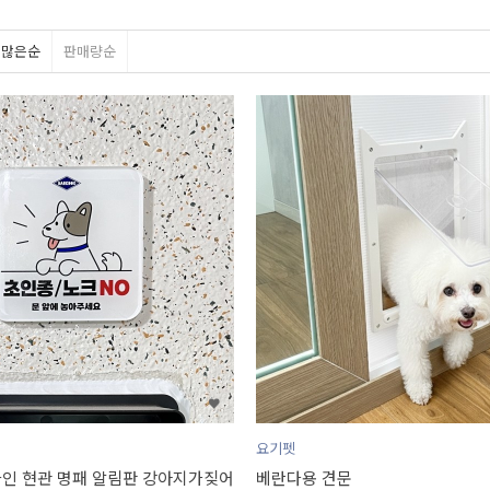
평많은순
판매량순
요기펫
인 현관 명패 알림판 강아지가짖어
베란다용 견문