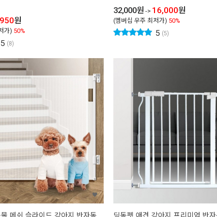
32,000
원
16,000
원
->
,950
원
(멤버십 우주 최저가)
50%
저가)
50%
5
(5)
5
(8)
물 메쉬 슬라이드 강아지 반자동
딩동펫 애견 강아지 프리미엄 반자