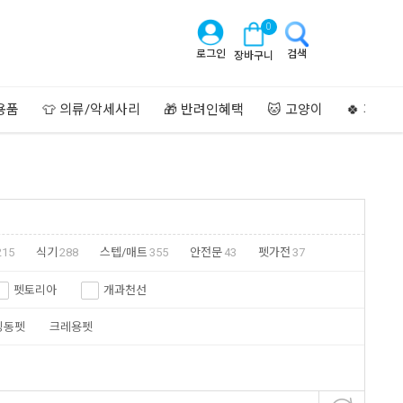
0
로그인
검색
장바구니
용품
👕 의류/악세사리
🎁 반려인혜택
🐱 고양이
🍀 페이
215
식기
288
스텝/매트
355
안전문
43
펫가전
37
펫토리아
개과천선
딩동펫
크레용펫