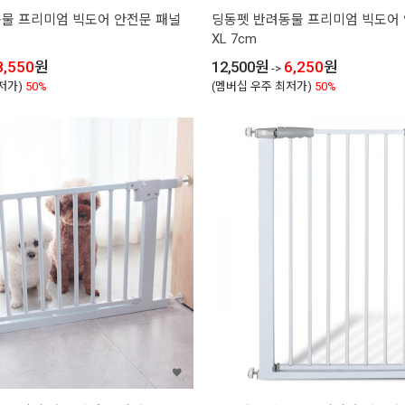
물 프리미엄 빅도어 안전문 패널
딩동펫 반려동물 프리미엄 빅도어
XL 7cm
8,550
원
12,500
원
6,250
원
->
저가)
50%
(멤버십 우주 최저가)
50%