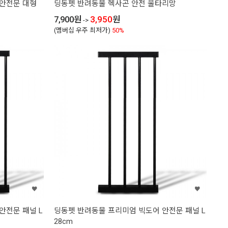
 안전문 대형
딩동펫 반려동물 헥사곤 안전 울타리망
7,900
원
3,950
원
->
(멤버십 우주 최저가)
50%
안전문 패널 L
딩동펫 반려동물 프리미엄 빅도어 안전문 패널 L
28cm