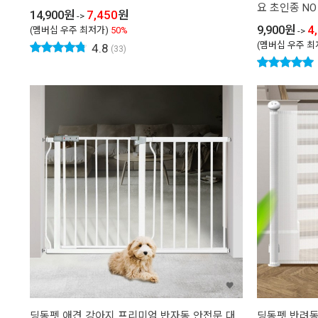
요 초인종 NO
14,900
원
7,450
원
->
9,900
원
4
(멤버십 우주 최저가)
50%
->
(멤버십 우주 최
4.8
(33)
딩동펫 애견 강아지 프리미엄 반자동 안전문 대
딩동펫 반려동