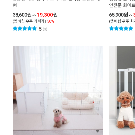
형
안전문 화이
38,600
원
19,300
원
65,900
원
->
->
(멤버십 우주 최저가)
50%
(멤버십 우주 최
5
(3)