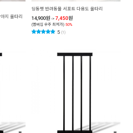
딩동펫 반려동물 서포트 다용도 울타리
강아지 울타리
14,900
원
7,450
원
->
(멤버십 우주 최저가)
50%
5
(1)