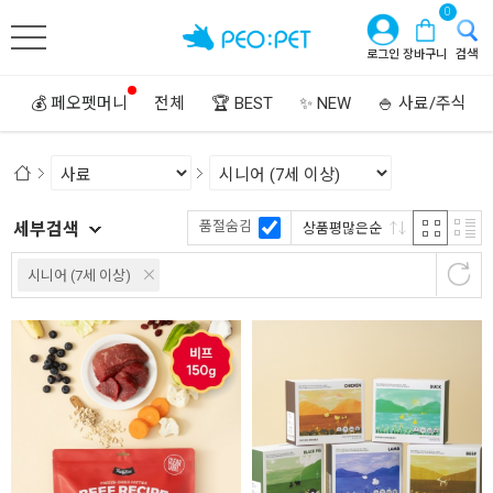
0
로그인
장바구니
검색
💰 페오펫머니
전체
🏆 BEST
✨ NEW
🍚 사료/주식
품절숨김
세부검색
상품평많은순
시니어 (7세 이상)