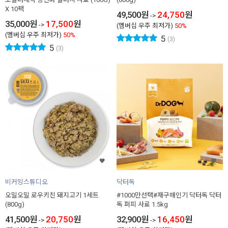
X 10팩
49,500
원
24,750
원
->
35,000
원
17,500
원
->
(멤버십 우주 최저가)
50%
(멤버십 우주 최저가)
50%
5
(3)
5
(3)
비커밍스튜디오
닥터독
오밀오밀 로우키친 돼지고기 1세트
#1000만선택#재구매인기 닥터독 닥터
(800g)
독 퍼피 사료 1.5kg
41,500
원
20,750
원
32,900
원
16,450
원
->
->