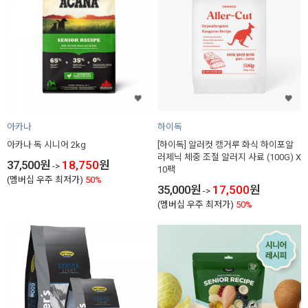
아카나
하이독
아카나 독 시니어 2kg
[하이독] 알러컷 캥거루 화식 하이포알
러제닉 체중 조절 알러지 사료 (100G) X
37,500
원
18,750
원
->
10팩
(멤버십 우주 최저가)
50%
35,000
원
17,500
원
->
(멤버십 우주 최저가)
50%