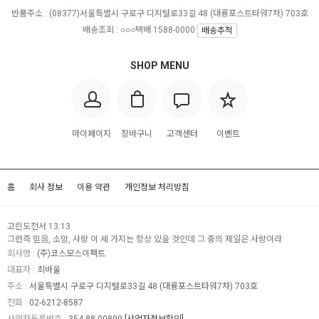
반품주소 :
(08377)서울특별시 구로구 디지털로33길 48 (대륭포스트타워7차) 703호
배송조회 : ○○○택배 1588-0000
배송추적
SHOP MENU
마이페이지
장바구니
고객센터
이벤트
홈
회사 정보
이용 약관
개인정보 처리방침
고린도전서 13:13
그런즉 믿음, 소망, 사랑 이 세 가지는 항상 있을 것인데 그 중의 제일은 사랑이라
회사명 :
(주)코스모스이펙트
대표자 :
최바울
주소 :
서울특별시 구로구 디지털로33길 48 (대륭포스트타워7차) 703호
전화 :
02-6212-8587