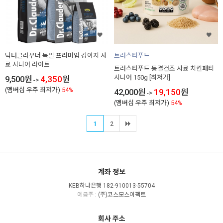
닥터클라우더 독일 프리미엄 강아지 사
트러스티푸드
료 시니어 라이트
트러스티푸드 동결건조 사료 치킨패티
시니어 150g [최저가]
9,500
원
4,350
원
->
(멤버십 우주 최저가)
54%
42,000
원
19,150
원
->
(멤버십 우주 최저가)
54%
1
2
계좌 정보
KEB하나은행 182-910013-55704
예금주 :
(주)코스모스이펙트
회사 주소