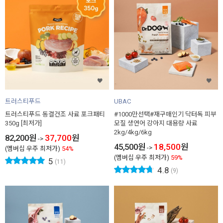
트러스티푸드
UBAC
트러스티푸드 동결건조 사료 포크패티
#1000만선택#재구매인기 닥터독 피부
350g [최저가]
모질 생연어 강아지 대용량 사료
2kg/4kg/6kg
82,200
원
37,700
원
->
45,500
원
18,500
원
->
(멤버십 우주 최저가)
54%
(멤버십 우주 최저가)
59%
5
(11)
4.8
(9)