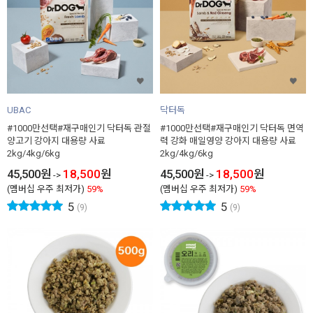
UBAC
닥터독
#1000만선택#재구매인기 닥터독 관절
#1000만선택#재구매인기 닥터독 면역
양고기 강아지 대용량 사료
력 강화 매일영양 강아지 대용량 사료
2kg/4kg/6kg
2kg/4kg/6kg
45,500
원
18,500
원
45,500
원
18,500
원
->
->
(멤버십 우주 최저가)
59%
(멤버십 우주 최저가)
59%
5
5
(9)
(9)