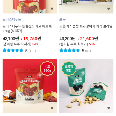
트러스티푸드
포옹
트러스티푸드 동결건조 사료 비프패티
포옹 화식선생 1kg 강아지 화식 골라담
150g [최저가]
기
43,100
원
19,750
원
43,200
원
21,600
원
->
->
(멤버십 우주 최저가)
54%
(멤버십 우주 최저가)
50%
5
5
(111)
(57)