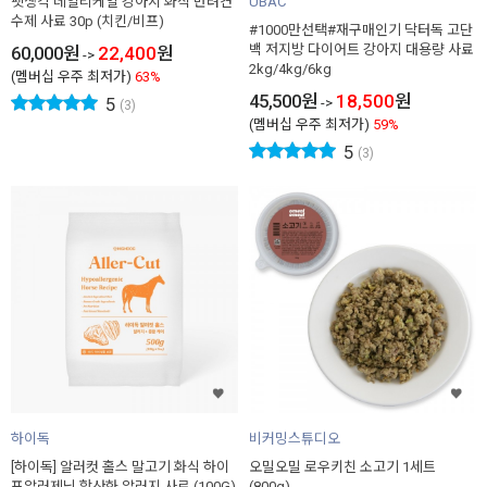
펫생각 데일리케얼 강아지 화식 반려견
UBAC
수제 사료 30p (치킨/비프)
#1000만선택#재구매인기 닥터독 고단
백 저지방 다이어트 강아지 대용량 사료
60,000
원
22,400
원
->
2kg/4kg/6kg
(멤버십 우주 최저가)
63%
45,500
원
18,500
원
5
->
(3)
(멤버십 우주 최저가)
59%
5
(3)
하이독
비커밍스튜디오
[하이독] 알러컷 홀스 말고기 화식 하이
오밀오밀 로우키친 소고기 1세트
포알러제닉 항산화 알러지 사료 (100G)
(800g)