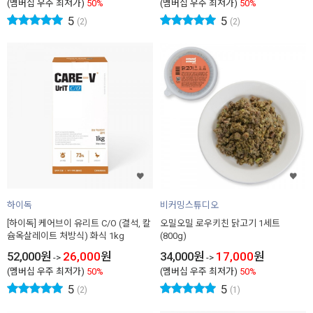
(멤버십 우주 최저가)
50%
(멤버십 우주 최저가)
50%
5
5
(2)
(2)
하이독
비커밍스튜디오
[하이독] 케어브이 유리트 C/O (결석, 칼
오밀오밀 로우키친 닭고기 1세트
슘옥살레이트 처방식) 화식 1kg
(800g)
52,000
원
26,000
원
34,000
원
17,000
원
->
->
(멤버십 우주 최저가)
50%
(멤버십 우주 최저가)
50%
5
5
(2)
(1)