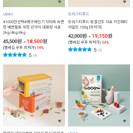
UBAC
트러스티푸드
#1000만선택#재구매인기 닥터독 속변
트러스티푸드 동결건조 사료 치킨패티
한 배변활동 위장 강아지 대용량 사료
어덜트 150g [최저가]
2kg/4kg/6kg
42,000
원
19,150
원
->
45,500
원
18,500
원
->
(멤버십 우주 최저가)
54%
(멤버십 우주 최저가)
59%
5
(4)
5
(4)