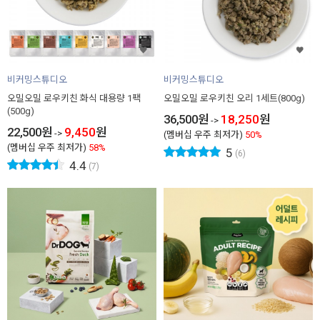
비커밍스튜디오
비커밍스튜디오
오밀오밀 로우키친 화식 대용량 1팩
오밀오밀 로우키친 오리 1세트(800g)
(500g)
36,500
원
18,250
원
->
22,500
원
9,450
원
->
(멤버십 우주 최저가)
50%
(멤버십 우주 최저가)
58%
5
(6)
4.4
(7)