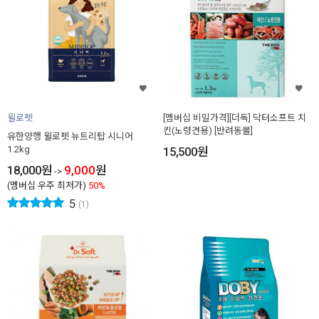
윌로펫
[멤버십 비밀가격][더독] 닥터소프트 치
킨(노령견용) [반려동물]
유한양행 윌로펫 뉴트리탑 시니어
1.2kg
15,500
원
18,000
원
9,000
원
->
(멤버십 우주 최저가)
50%
5
(1)