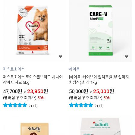
퍼스트초이스
하이독
퍼스트초이스 토이스몰브리드 시니어
[하이독] 케어브이 알러프(피부 알러지
강아지 사료 5kg
처방식) 화식 1kg
47,700
원
23,850
원
50,000
원
25,000
원
->
->
(멤버십 우주 최저가)
50%
(멤버십 우주 최저가)
50%
5
5
(1)
(1)