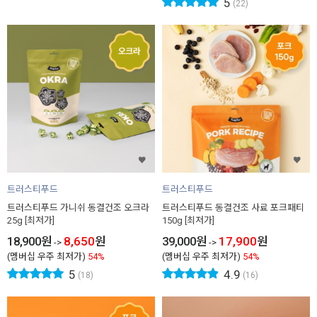
5
(22)
트러스티푸드
트러스티푸드
트러스티푸드 가니쉬 동결건조 오크라
트러스티푸드 동결건조 사료 포크패티
25g [최저가]
150g [최저가]
18,900
원
8,650
원
39,000
원
17,900
원
->
->
(멤버십 우주 최저가)
54%
(멤버십 우주 최저가)
54%
5
4.9
(18)
(16)