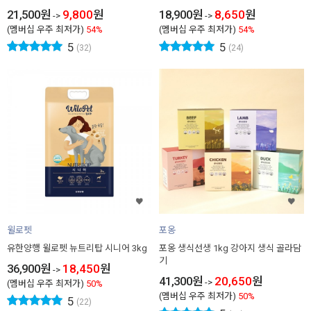
21,500
원
9,800
원
18,900
원
8,650
원
->
->
(멤버십 우주 최저가)
54%
(멤버십 우주 최저가)
54%
5
5
(32)
(24)
윌로펫
포옹
유한양행 윌로펫 뉴트리탑 시니어 3kg
포옹 생식선생 1kg 강아지 생식 골라담
기
36,900
원
18,450
원
->
41,300
원
20,650
원
->
(멤버십 우주 최저가)
50%
(멤버십 우주 최저가)
50%
5
(22)