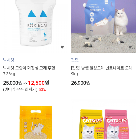
벅시캣
핏펫
벅시캣 고양이 화장실 모래 무향
[핏펫] 냥쌤 일상모래 벤토나이트 모래
7.26kg
9kg
25,000
원
12,500
원
26,900
원
->
(멤버십 우주 최저가)
50%