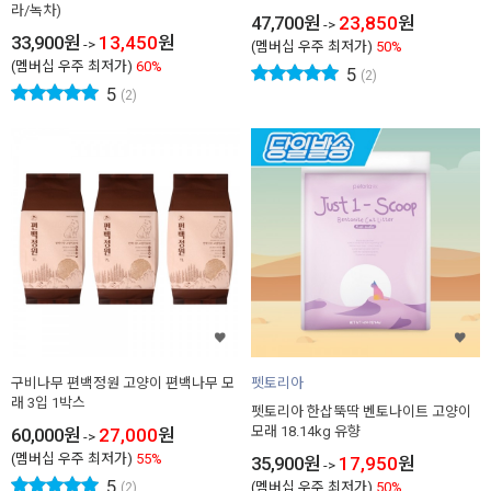
라/녹차)
47,700
원
23,850
원
->
33,900
원
13,450
원
->
(멤버십 우주 최저가)
50%
(멤버십 우주 최저가)
60%
5
(2)
5
(2)
구비나무 편백정원 고양이 편백나무 모
펫토리아
래 3입 1박스
펫토리아 한삽뚝딱 벤토나이트 고양이
모래 18.14kg 유향
60,000
원
27,000
원
->
(멤버십 우주 최저가)
55%
35,900
원
17,950
원
->
5
(멤버십 우주 최저가)
50%
(2)