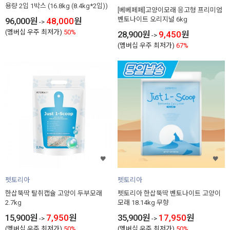
용량 2입 1박스 (16.8kg (8.4kg*2입))
[베베페페]고양이모래 응고형 프리미엄
벤토나이트 오리지널 6kg
96,000
원
48,000
원
->
(멤버십 우주 최저가)
50%
28,900
원
9,450
원
->
(멤버십 우주 최저가)
67%
펫토리아
펫토리아
한삽뚝딱 탈취캡슐 고양이 두부모래
펫토리아 한삽뚝딱 벤토나이트 고양이
2.7kg
모래 18.14kg 무향
15,900
원
7,950
원
35,900
원
17,950
원
->
->
(멤버십 우주 최저가)
50%
(멤버십 우주 최저가)
50%