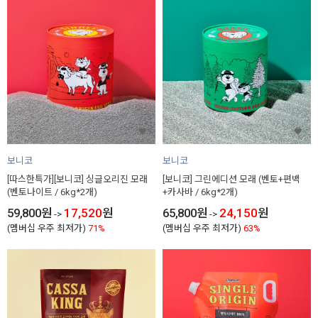
보니코
보니코
[따스한특가][보니코] 싱글오리진 모래
[보니코] 그린에디션 모래 (벤토+편백
(벤토나이트 / 6kg*2개)
+카사바 / 6kg*2개)
59,800
원
17,520
원
65,800
원
24,150
원
->
->
(멤버십 우주 최저가)
71%
(멤버십 우주 최저가)
63%