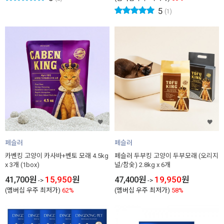
5
(1)
페슬러
페슬러
카벤킹 고양이 카사바+벤토 모래 4.5kg
페슬러 두부킹 고양이 두부모래 (오리지
x 3개 (1box)
널/참숯) 2.8kg x 6개
41,700
원
15,950
원
47,400
원
19,950
원
->
->
(멤버십 우주 최저가)
62%
(멤버십 우주 최저가)
58%