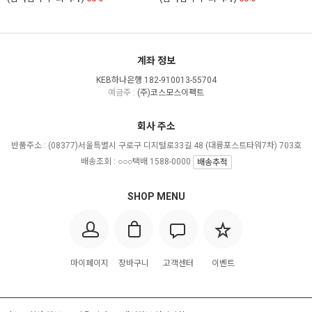
계좌 정보
KEB하나은행 182-910013-55704
예금주 :
(주)코스모스이펙트
회사 주소
반품주소 :
(08377)서울특별시 구로구 디지털로33길 48 (대륭포스트타워7차) 703호
배송조회 : ○○○택배 1588-0000
배송추적
SHOP MENU
마이페이지
장바구니
고객센터
이벤트