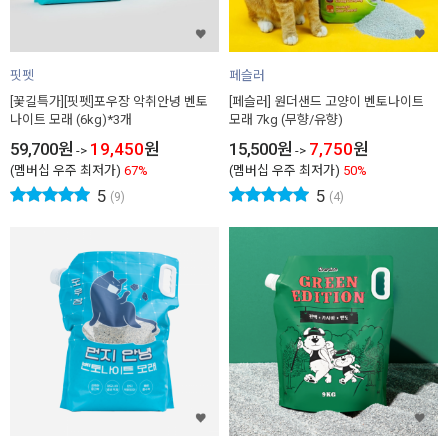
핏펫
페슬러
[꽃길특가][핏펫]포우장 악취안녕 벤토
[페슬러] 원더샌드 고양이 벤토나이트
나이트 모래 (6kg)*3개
모래 7kg (무향/유향)
59,700
원
19,450
원
15,500
원
7,750
원
->
->
(멤버십 우주 최저가)
67%
(멤버십 우주 최저가)
50%
5
5
(9)
(4)