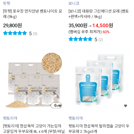
핏펫
보니코
[핏펫] 포우장 먼지안녕 벤토나이트 모
[보니코] 대용량 그린에디션 모래 (벤토
래 (9kg)
+편백+카사바 / 9kg)
29,800
원
35,900
원
14,500
원
->
(멤버십 우주 최저가)
60%
5
(3)
5
(2)
펫토리아
펫토리아
[펫토리아] 한삽뚝딱 고양이 가는입자
펫토리아 한삽뚝딱 탈취캡슐 고양이 두
고운입자 두부모래 8L x 6개 (무향/바닐
부모래 2.7kgx3개