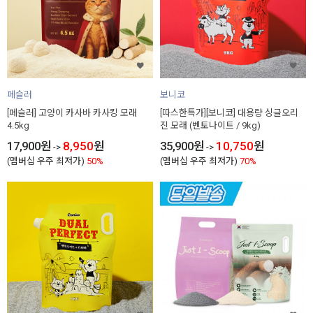
페슬러
보니코
[페슬러] 고양이 카사바 카사킹 모래
[따스한특가][보니코] 대용량 싱글오리
4.5kg
진 모래 (벤토나이트 / 9kg)
17,900
원
8,950
원
35,900
원
10,750
원
->
->
(멤버십 우주 최저가)
50%
(멤버십 우주 최저가)
70%