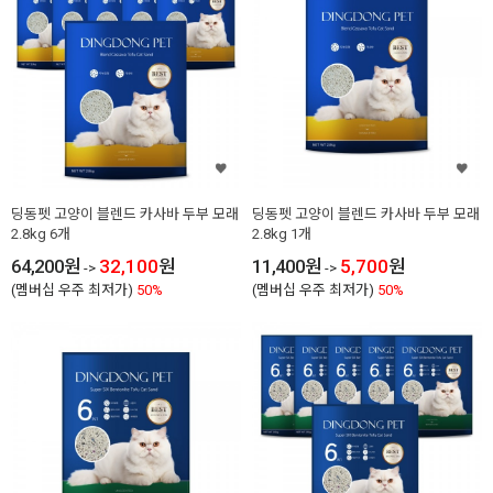
딩동펫 고양이 블렌드 카사바 두부 모래
딩동펫 고양이 블렌드 카사바 두부 모래
2.8kg 6개
2.8kg 1개
64,200
원
32,100
원
11,400
원
5,700
원
->
->
(멤버십 우주 최저가)
50%
(멤버십 우주 최저가)
50%