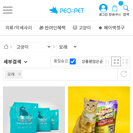
0
로그인
장바구니
검색
🐱 고양이
👕 의류/악세사리
🎁 반려인혜택
🍀 페이백청구
품절숨김
세부검색
상품평많은순
모래