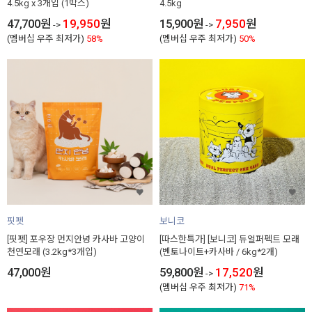
4.5kg x 3개입 (1박스)
4.5kg
47,700
원
19,950
원
15,900
원
7,950
원
->
->
(멤버십 우주 최저가)
58%
(멤버십 우주 최저가)
50%
핏펫
보니코
[핏펫] 포우장 먼지안녕 카사바 고양이
[따스한특가] [보니코] 듀얼퍼펙트 모래
천연모래 (3.2kg*3개입)
(벤토나이트+카사바 / 6kg*2개)
47,000
원
59,800
원
17,520
원
->
(멤버십 우주 최저가)
71%