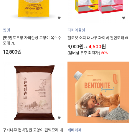
핏펫
퍼피아울렛
[핏펫] 포우장 자극안녕 고양이 옥수수
헬로캣 소피 대나무 화이버 천연모래 6L
모래 7L
9,000
원
4,500
원
->
12,800
원
(멤버십 우주 최저가)
50%
구비나무 편백정원 고양이 편백모래 대
베베페페