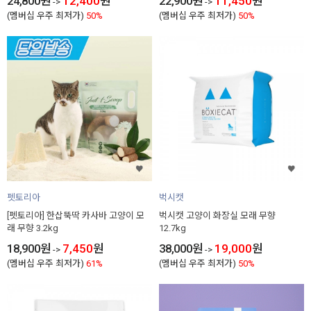
24,800
원
12,400
원
22,900
원
11,450
원
->
->
(멤버십 우주 최저가)
50%
(멤버십 우주 최저가)
50%
펫토리아
벅시캣
[펫토리아] 한삽뚝딱 카사바 고양이 모
벅시캣 고양이 화장실 모래 무향
래 무향 3.2kg
12.7kg
18,900
원
7,450
원
38,000
원
19,000
원
->
->
(멤버십 우주 최저가)
61%
(멤버십 우주 최저가)
50%