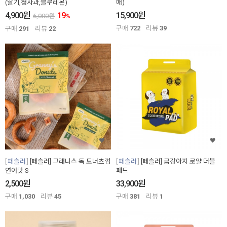
(딸기,청사과,블루레몬)
매)
원
원
4,900
19
15,900
6,000
원
%
구매
722
리뷰
39
구매
291
리뷰
22
페슬러
[페슬러] 그래니스 독 도너츠껌
페슬러
[페슬러] 금강아지 로얄 더블
연어맛 S
패드
원
원
2,500
33,900
구매
1,030
리뷰
45
구매
381
리뷰
1