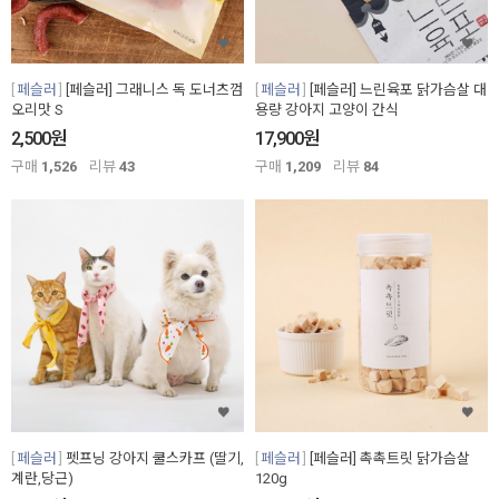
페슬러
[페슬러] 그래니스 독 도너츠껌
페슬러
[페슬러] 느린육포 닭가슴살 대
오리맛 S
용량 강아지 고양이 간식
원
원
2,500
17,900
구매
1,526
리뷰
43
구매
1,209
리뷰
84
페슬러
펫프닝 강아지 쿨스카프 (딸기,
페슬러
[페슬러] 촉촉트릿 닭가슴살
계란,당근)
120g