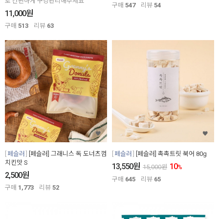
로 간편하게 구강관리해주세요
구매
547
리뷰
54
원
11,000
구매
513
리뷰
63
페슬러
[페슬러] 그래니스 독 도너츠껌
페슬러
[페슬러] 촉촉트릿 북어 80g
치킨맛 S
원
13,550
10
15,000
원
%
원
2,500
구매
645
리뷰
65
구매
1,773
리뷰
52