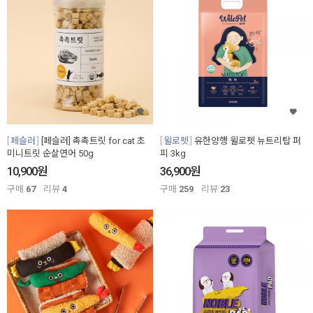
페슬러
[페슬러] 촉촉트릿 for cat 초
윌로펫
유한양행 윌로펫 뉴트리탑 퍼
미니트릿 순살연어 50g
피 3kg
원
원
10,900
36,900
구매
67
리뷰
4
구매
259
리뷰
23