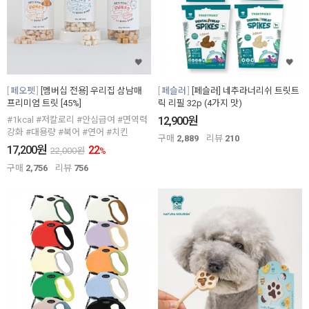
페오펫
[멤버십 전용] 우리집 삼남매
페슬러
[페슬러] 네추라너리쉬 트릿트
프리미엄 트릿 [45%]
릭 리필 32p (4가지 맛)
원
#1kcal #저칼로리 #안심급여 #면역력
12,900
강화 #대용량 #북어 #연어 #치킨
구매
2,889
리뷰
210
원
17,200
22
22,000
원
%
구매
2,756
리뷰
756