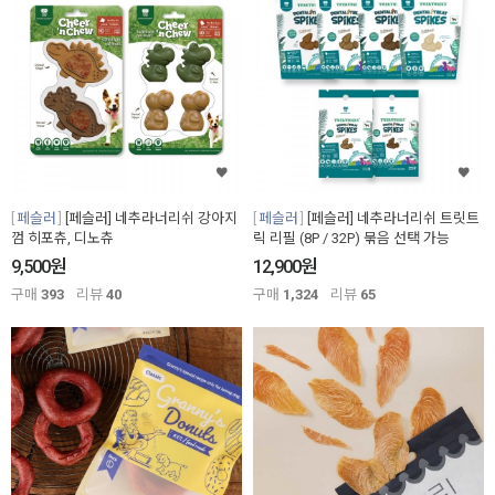
페슬러
[페슬러] 네추라너리쉬 강아지
페슬러
[페슬러] 네추라너리쉬 트릿트
껌 히포츄, 디노츄
릭 리필 (8P / 32P) 묶음 선택 가능
원
원
9,500
12,900
구매
393
리뷰
40
구매
1,324
리뷰
65