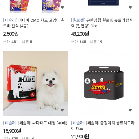
페슬러
이나바 CIAO 챠오 고양이 츄
윌로펫
유한양행 윌로펫 뉴트리탑 면
르비 간식 (4종)
역 (전연령) 3kg
원
원
2,500
43,200
구매
481
리뷰
8
구매
148
리뷰
19
페슬러
[페슬러] 싸다패드 대형 (40매)
페슬러
[페슬러] 금강아지 울트라드라
이 패드
원
15,900
원
21,900
구매
575
리뷰
19