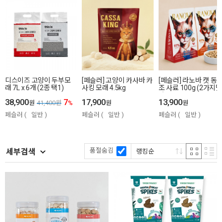
디스이즈 고양이 두부모
[페슬러] 고양이 카사바 카
[페슬러] 라노바 캣 동
래 7L x 6개 (2종 택1)
사킹 모래 4.5kg
조 사료 100g (2가지맛
1)
38,900
7
17,900
13,900
원
41,400
원
%
원
원
페슬러
일반
페슬러
일반
페슬러
일반
품절숨김
세부검색
랭킹순