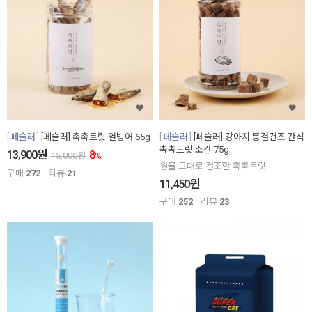
페슬러
[페슬러] 촉촉트릿 열빙어 65g
페슬러
[페슬러] 강아지 동결건조 간식
촉촉트릿 소간 75g
원
13,900
8
15,000
원
%
원물 그대로 건조한 촉촉트릿
구매
272
리뷰
21
원
11,450
구매
252
리뷰
23