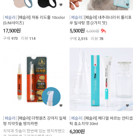
페슬러
[페슬러] 자동 리드줄 10color
페슬러
[페슬러] 네추라너리쉬 롤리포
(S/M사이즈)
우 발사탕 껌 (2가지 맛)
원
원
17,500
5,500
9
6,000
원
%
구매
973
리뷰
114
구매
2,515
리뷰
78
페슬러
[페슬러] 더펫원츠 강아지 일체
페슬러
[페슬러] 메디멀 바르는 안티셉
형 치약칫솔 멍치카펜
틱 효소치약 30ml
원
치약과 칫솔이 한번에 있는 멍치카펜으
6,200