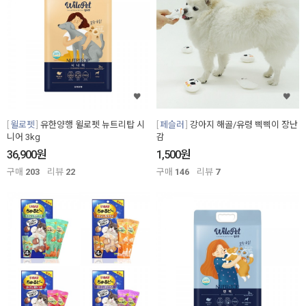
윌로펫
유한양행 윌로펫 뉴트리탑 시
페슬러
강아지 해골/유령 삑삑이 장난
니어 3kg
감
원
원
36,900
1,500
구매
203
리뷰
22
구매
146
리뷰
7