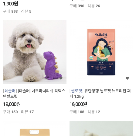
원
1,900
구매
390
리뷰
26
구매
893
리뷰
5
페슬러
[페슬러] 네추라너리쉬 티렉스
윌로펫
유한양행 윌로펫 뉴트리탑 퍼
덴탈트릿
피 1.2kg
원
원
19,000
18,000
구매
150
리뷰
17
구매
108
리뷰
12