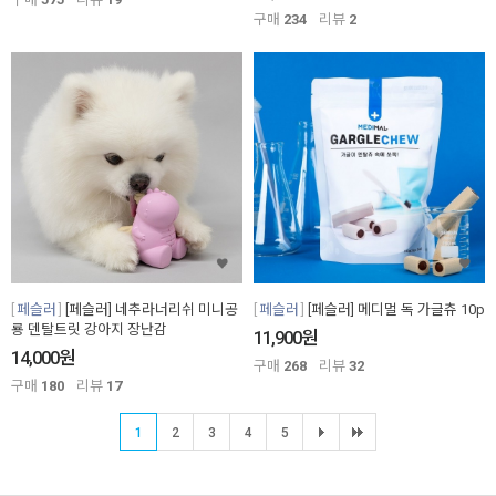
구매
234
리뷰
2
페슬러
[페슬러] 네추라너리쉬 미니공
페슬러
[페슬러] 메디멀 독 가글츄 10p
룡 덴탈트릿 강아지 장난감
원
11,900
원
14,000
구매
268
리뷰
32
구매
180
리뷰
17
1
2
3
4
5