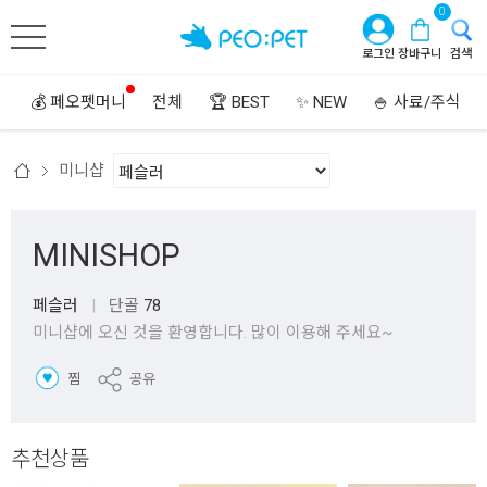
0
로그인
장바구니
검색
💰 페오펫머니
전체
🏆 BEST
✨ NEW
🍚 사료/주식
미니샵
MINISHOP
페슬러
|
단골
78
미니샵에 오신 것을 환영합니다. 많이 이용해 주세요~
찜
공유
추천상품