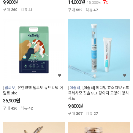
원
원
9,900
14,000
7
15,000
원
%
구매
260
리뷰
41
구매
552
리뷰
47
윌로펫
유한양행 윌로펫 뉴트리탑 어
페슬러
[페슬러] 메디멀 효소치약 + 초
덜트 3kg
극세사모 칫솔 SET 강아지 고양이 양치
세트
원
36,900
원
9,800
구매
426
리뷰
42
구매
307
리뷰
27