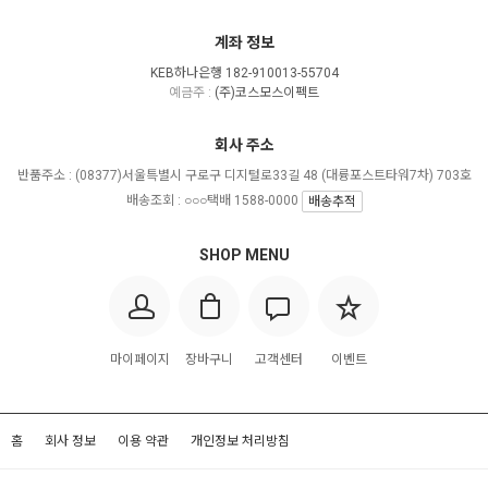
계좌 정보
KEB하나은행 182-910013-55704
예금주 :
(주)코스모스이펙트
회사 주소
반품주소 :
(08377)서울특별시 구로구 디지털로33길 48 (대륭포스트타워7차) 703호
배송조회 : ○○○택배 1588-0000
배송추적
SHOP MENU
마이페이지
장바구니
고객센터
이벤트
홈
회사 정보
이용 약관
개인정보 처리방침