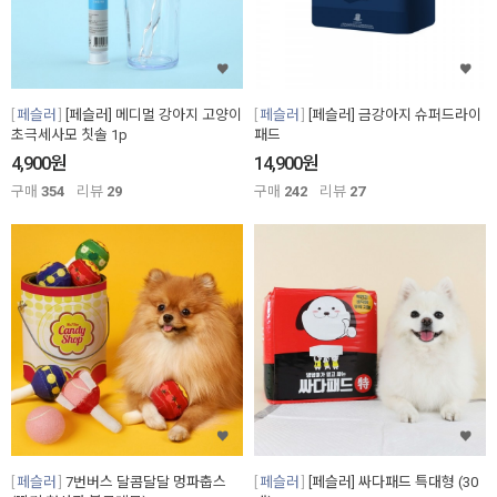
페슬러
[페슬러] 메디멀 강아지 고양이
페슬러
[페슬러] 금강아지 슈퍼드라이
초극세사모 칫솔 1p
패드
원
원
4,900
14,900
구매
354
리뷰
29
구매
242
리뷰
27
페슬러
7번버스 달콤달달 멍파춥스
페슬러
[페슬러] 싸다패드 특대형 (30