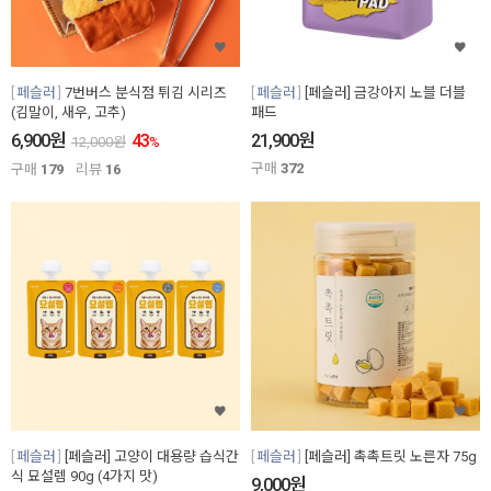
페슬러
7번버스 분식점 튀김 시리즈
페슬러
[페슬러] 금강아지 노블 더블
(김말이, 새우, 고추)
패드
원
원
6,900
43
21,900
12,000
원
%
구매
372
구매
179
리뷰
16
페슬러
[페슬러] 고양이 대용량 습식간
페슬러
[페슬러] 촉촉트릿 노른자 75g
식 묘설렘 90g (4가지 맛)
원
9,000