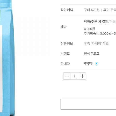
적립혜택
구매
670원
|
후기
우측
택배(
주문 시 결제
/
착불
배송
4,000원
추가배송비
3,000원~5
상품정보
우측 '자세히' 참조
브랜드
인섹트도그
판매자
루루펫
-
+