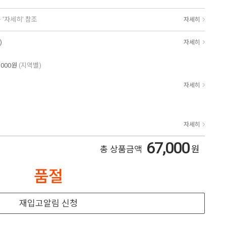
 '자세히' 참조
자세히
)
자세히
,000원
(지역별)
자세히
자세히
67,000
원
총 상품금액
품절
재입고알림 신청