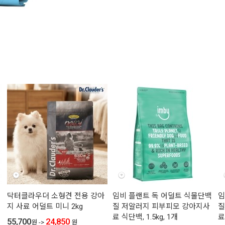
닥터클라우더 소형견 전용 강아
임비 플랜트 독 어덜트 식물단백
임
지 사료 어덜트 미니 2kg
질 저알러지 피부피모 강아지사
질
료 식단백, 1.5kg, 1개
료
55,700
24,850
원
->
원