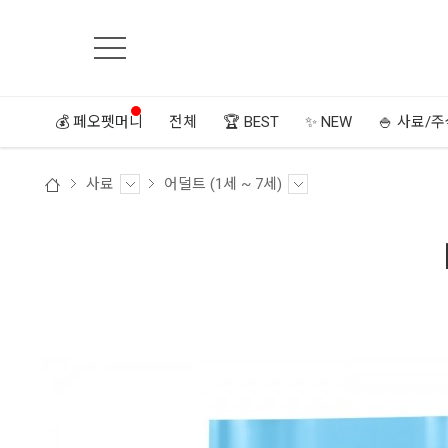
💰 페오펫머니
전체
🏆 BEST
✨ NEW
🍚 사료/
사료
어덜트 (1세 ~ 7세)