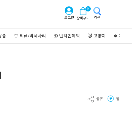
0
로그인
검색
장바구니
용품
👕 의류/악세사리
🎁 반려인혜택
🐱 고양이
🍀 페이
]
공유
찜