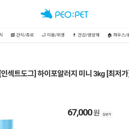
주식
🥓 간식/츄르
🛁 미용/위생
💊 건강/영양제
🏠 하우스/
[인섹트도그] 하이포알러지 미니 3kg [최저가
67,000
원
일반가