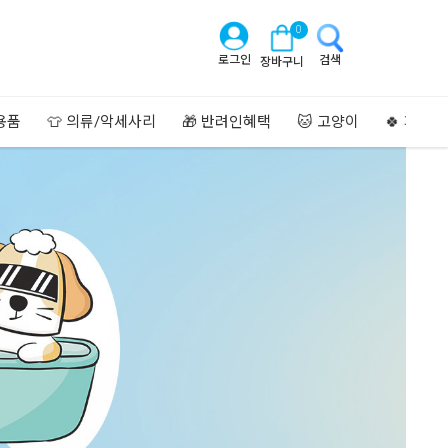
0
로그인
검색
장바구니
용품
👕 의류/악세사리
🎁 반려인혜택
🐱 고양이
🍀 페이