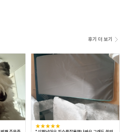
후기 더 보기
★★★★★
몇번째 주문중
" 살짝낮아요 치수를잘못쟀나봐요 그래도 쓸만