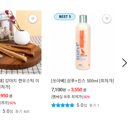
BEST 5
대] 강아지 한우스틱 이
[쏘아베] 샴푸+린스 500ml [최저가]
[
최저가]
하
7,100
3,550
원
->
원
저
,950
원
(멤버십 우주 최저가)
50%
8
최저가)
50%
5.0
점
후기
1
5.0
점
후기
405