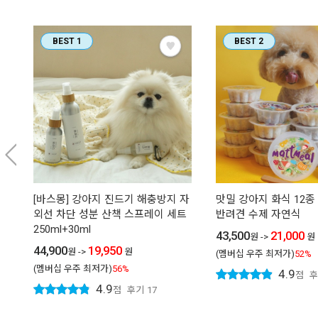
BEST 1
BEST 2
[바스몽] 강아지 진드기 해충방지 자
맛밀 강아지 화식 12종
외선 차단 성분 산책 스프레이 세트
반려견 수제 자연식
250ml+30ml
43,500
21,000
원
->
원
44,900
19,950
원
->
원
(멤버십 우주 최저가)
52%
(멤버십 우주 최저가)
56%
4.9
점
후
4.9
점
후기
17