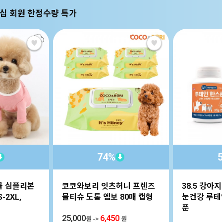
십 회원 한정수량 특가
74%
⬇
⬇
물 심플리본
코코와보리 잇츠허니 프렌즈
38.5 강아
-2XL,
물티슈 도톰 엠보 80매 캡형
눈건강 루
푼
25,000
6,450
원
->
원