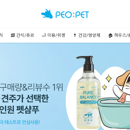
주식
🥓 간식/츄르
🛁 미용/위생
💊 건강/영양제
🏠 하우스/