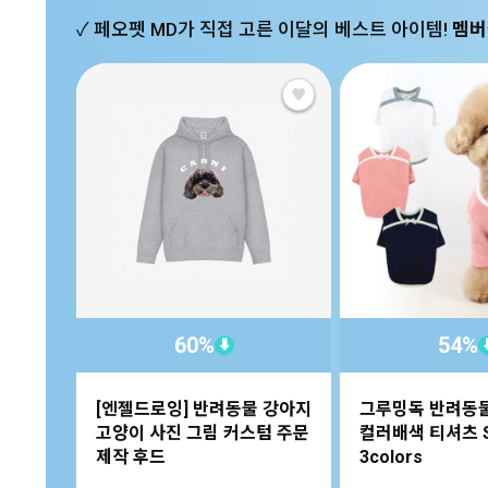
✓ 페오펫 MD가 직접 고른 이달의 베스트 아이템!
멤버
60%
54%
⬇
[엔젤드로잉] 반려동물 강아지
그루밍독 반려동
고양이 사진 그림 커스텀 주문
컬러배색 티셔츠 S
제작 후드
3colors