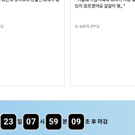
인지 모르겠어요 갈갈이 짱,, "
*님
🌸 보호자 희**님
23
07
59
07
일
시
분
초 후 마감