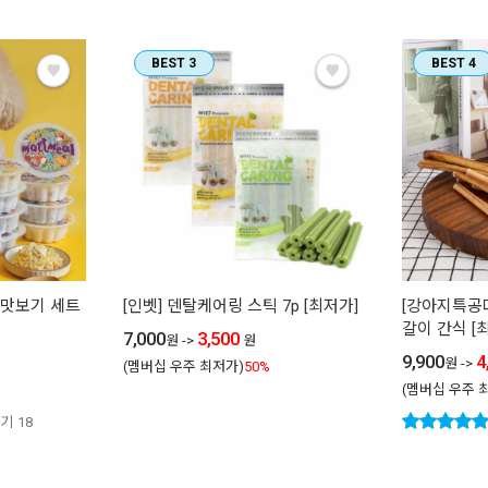
BEST 3
BEST 4
 맛보기 세트
[인벳] 덴탈케어링 스틱 7p [최저가]
[강아지특공
갈이 간식 [
7,000
3,500
원
->
원
9,900
4
원
->
(멤버십 우주 최저가)
50%
(멤버십 우주 
기
18