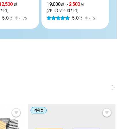
12,500
19,000
2,500
(멤버십
원
원
->
원
최저가)
(멤버십 우주 최저가)
5.0
5.0
점
후기
75
점
후기
5
기획전
기