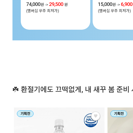
74,000
29,500
15,000
6,900
원
->
원
원
->
(멤버십 우주 최저가)
(멤버십 우주 최저가)
☘️ 환절기에도 끄떡없게, 내 새꾸 봄 준비 
기획전
기획전