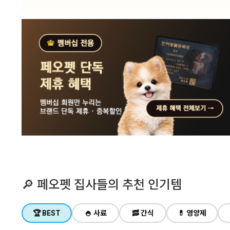
1
🔎 페오펫 집사들의 추천 인기템
🏆 BEST
🍚 사료
🥓 간식
💊 영양제