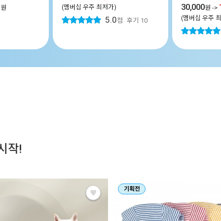
30,000
(멤버십 우주 최저가)
원
원
->
(멤버십 우주 
5.0
점
후기
10
시작!
기획전