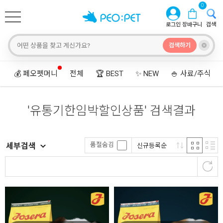
0
로그인
장바구니
검색
검색하기
💰 페오펫머니
전체
🏆 BEST
✨ NEW
🍚 사료/주식
'
유통기한임박할인상품
'
검색결과
품절숨김
세부검색
신규등록순