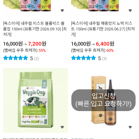
[독스미어] 내추럴 미스트 볼륨박스 볼
[독스미어] 내추럴 해충방지 노벅 미스
륨업 150ml (유통기한 2026.09.10) [최
트 150ml (유통기한 2026.06.27) [최저
저가]
가]
16,000
원
7,200
원
16,000
원
6,400
원
->
->
(멤버십 우주 최저가)
55%
(멤버십 우주 최저가)
60%
5
5
(2)
(3)
입고신청
(빠른 입고 요청하기!)