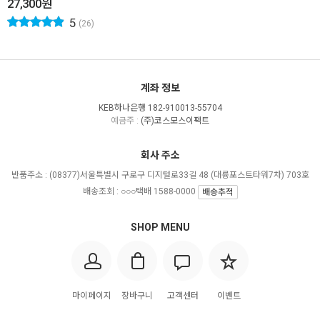
27,300
원
5
(26)
계좌 정보
KEB하나은행 182-910013-55704
예금주 :
(주)코스모스이펙트
회사 주소
반품주소 :
(08377)서울특별시 구로구 디지털로33길 48 (대륭포스트타워7차) 703호
배송조회 : ○○○택배 1588-0000
배송추적
SHOP MENU
마이페이지
장바구니
고객센터
이벤트