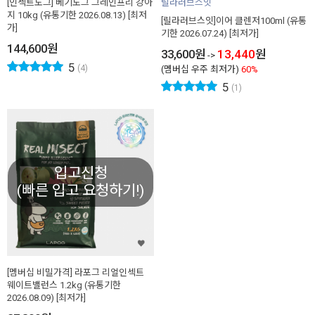
[인섹트도그] 베기도그 그레인프리 강아
릴라러브스잇
지 10kg (유통기한 2026.08.13) [최저
[릴라러브스잇]이어 클렌저100ml (유통
가]
기한 2026.07.24) [최저가]
144,600
원
33,600
원
13,440
원
->
5
(4)
(멤버십 우주 최저가)
60%
5
(1)
입고신청
(빠른 입고 요청하기!)
[멤버십 비밀가격] 라포그 리얼인섹트
웨이트밸런스 1.2kg (유통기한
2026.08.09) [최저가]