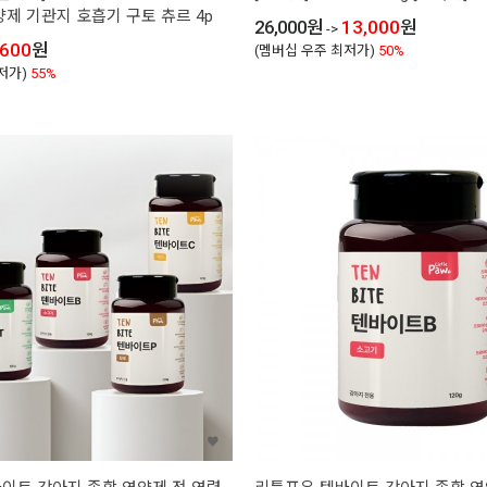
양제 기관지 호흡기 구토 츄르 4p
26,000
원
13,000
원
->
,600
원
(멤버십 우주 최저가)
50%
저가)
55%