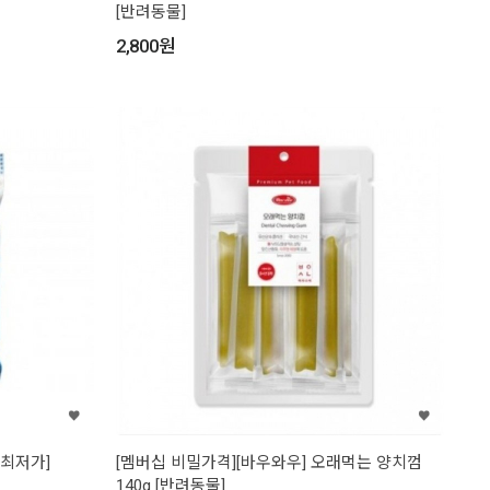
[반려동물]
2,800
원
[최저가]
[멤버십 비밀가격][바우와우] 오래먹는 양치껌
140g [반려동물]