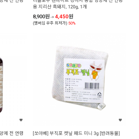
양제 전 연령
리틀포우 텐바이트 강아지 종합 영양제 전 연령
용 지리산 흑돼지, 120g, 1개
8,900
원
4,450
원
->
(멤버십 우주 최저가)
50%
양제 전 연령
[쏘아베] 부직포 캣닢 패드 미니 3g [반려동물]