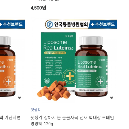
4,500
원
펫생각
역력 기관지염
펫생각 강아지 눈 눈물자국 냄새 백내장 루테인
영양제 120g