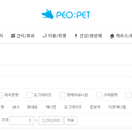
주식
🥓 간식/츄르
🛁 미용/위생
💊 건강/영양제
🏠 하우스/
라이프펫
도그데이즈
펫케어유니온
크레용펫
멍이장군
코코몰리
이프애니멀
시너빅
핏펫
브펫
38.5
향내음
애니먼
도그데이즈
잠보아
이프애니멀
버박
한방애개건강
바이오펫츠
뱃플러스
요
펫
핏펫
바른멍쿡
트러스티푸드
주식회사 퍼피아울렛
프랩
가격
~
적용
퍼피아울렛
페슬러
냥슬아치