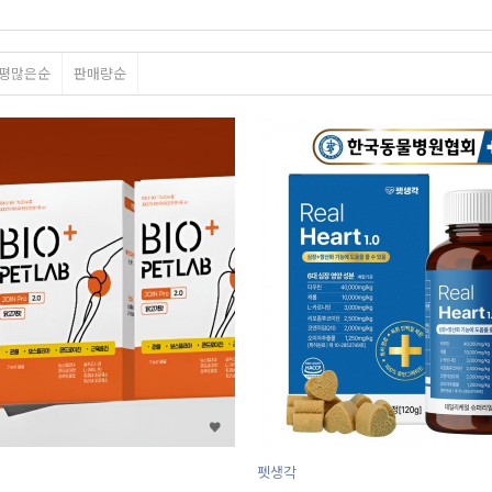
평많은순
판매량순
펫생각