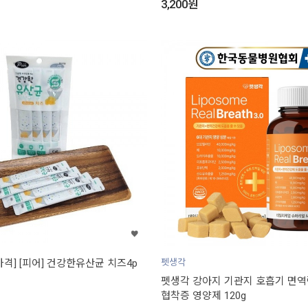
3,200
원
격] [피어] 건강한유산균 치즈4p
펫생각
펫생각 강아지 기관지 호흡기 면
협착증 영양제 120g