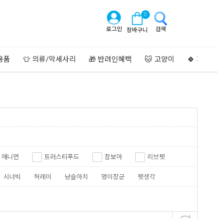
0
로그인
검색
장바구니
용품
👕 의류/악세사리
🎁 반려인혜택
🐱 고양이
🍀 페이
애니먼
트러스티푸드
잠보아
리브펫
에스틴
견옥고
포켄스
펫생각
시너빅
허레이
냥슬아치
멍이장군
펫생각
로캣
올라펫
드림펫
지니펫
펫테리토리
견옥고
와이앤피컴퍼니
주식회사 라이프펫
한방애개건강