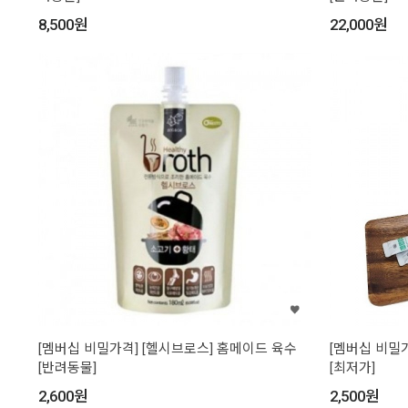
8,500
원
22,000
원
[멤버십 비밀가격] [헬시브로스] 홈메이드 육수
[멤버십 비밀가
[반려동물]
[최저가]
2,600
원
2,500
원