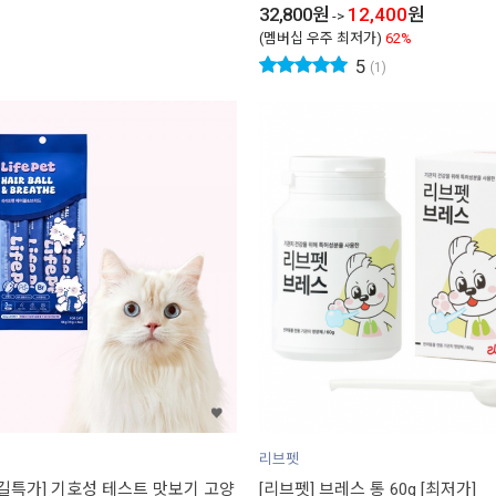
32,800
원
12,400
원
->
(멤버십 우주 최저가)
62%
5
(1)
리브펫
꽃길특가] 기호성 테스트 맛보기 고양
[리브펫] 브레스 통 60g [최저가]