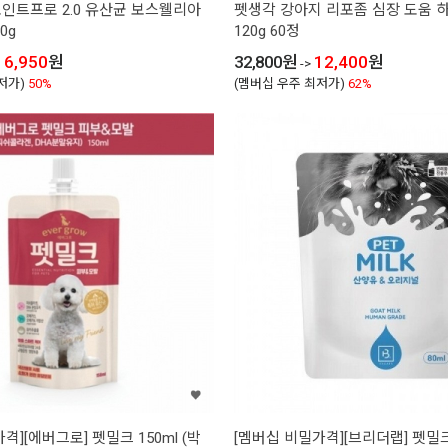
인트프로 2.0 유산균 보스웰리아
펫생각 강아지 리포좀 심장 도움 
0g
120g 60정
16,950
원
32,800
원
12,400
원
->
저가)
50%
(멤버십 우주 최저가)
62%
격][에버그로] 펫밀크 150ml (박
[멤버십 비밀가격][브리더랩] 펫밀크