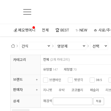
💰 페오펫머니
전체
🏆 BEST
✨ NEW
🍚 사료/
카테고리
전체
(2개 카테고리)
유형별
147
제형별
70
브랜드
브랜바인
펫생각
38.5
ubac
메디솔브
프랩
판매자
지니펫
우박
코코몰리
페슬러
리
바른멍쿡
허레이
올치
브랜바인
팻케어유니온
보양멍냥
루루
상세
재검색
적용
지니펫
이프애니멀
보양멍냥
요로캣
크레용펫
윤펫
벤더사