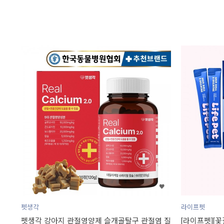
펫생각
라이프펫
펫생각 강아지 관절영양제 슬개골탈구 관절염 질
[라이프펫][