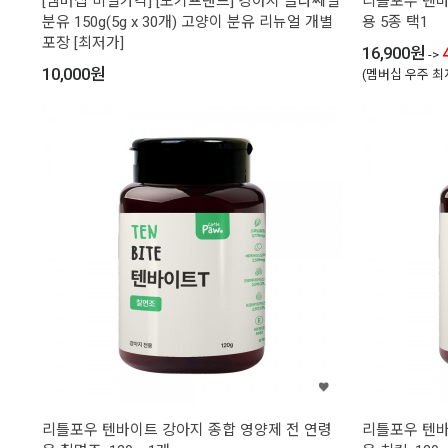
[멤버십 비밀가격] [도기프랜드] 강아지 클라쎄밀
리틀포우 텐바
분유 150g(5g x 30개) 고양이 분유 리뉴얼 개별
용 5종 택1
포장 [최저가]
16,900
원
->
10,000
원
(멤버십 우주 최
리틀포우 텐바이트 강아지 종합 영양제 전 연령
리틀포우 텐바