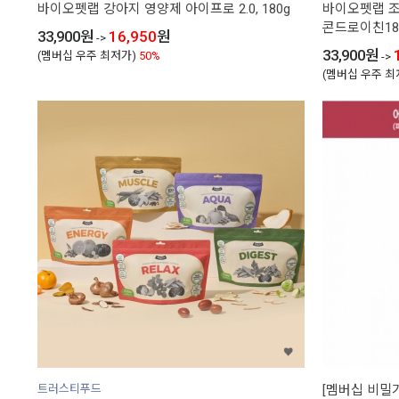
바이오펫랩 강아지 영양제 아이프로 2.0, 180g
바이오펫랩 조
콘드로이친18
33,900
원
16,950
원
->
33,900
원
(멤버십 우주 최저가)
50%
->
(멤버십 우주 최
트러스티푸드
[멤버십 비밀가