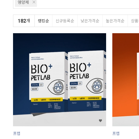
영양제
182
개
랭킹순
신규등록순
낮은가격순
높은가격순
상품
프랩
프랩