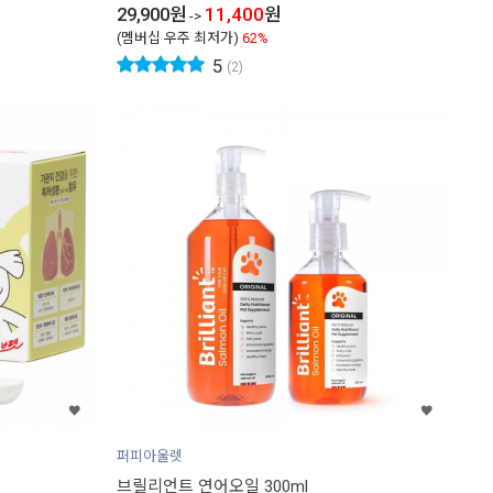
29,900
원
11,400
원
->
(멤버십 우주 최저가)
62%
5
(2)
퍼피아울렛
브릴리언트 연어오일 300ml