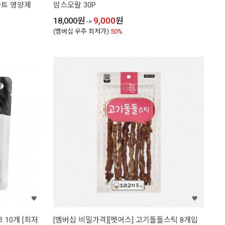
하트 영양제
맘스오랄 30P
18,000
원
9,000
원
->
(멤버십 우주 최저가)
50%
 10개 [최저
[멤버십 비밀가격][펫어스] 고기돌돌스틱 8개입