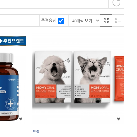
품절숨김
프랩