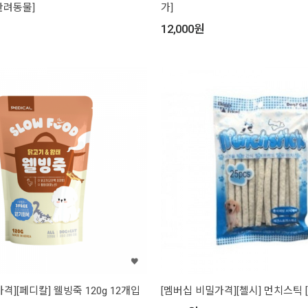
[반려동물]
가]
12,000
원
격][페디칼] 웰빙죽 120g 12개입
[멤버십 비밀가격][첼시] 먼치스틱 