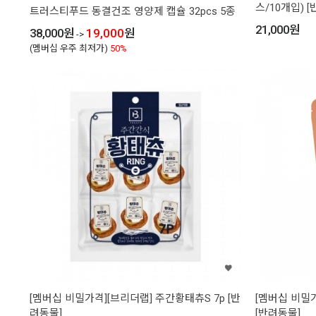
스/10개입) 
트러스티푸드 동결건조 영양제 캡슐 32pcs 5종
21,000
원
38,000
원
19,000
원
->
(멤버십 우주 최저가)
50%
[멤버십 비밀가격][브리더랩] 주간황태츄S 7p [반
[멤버십 비밀가
려동물]
[반려동물]