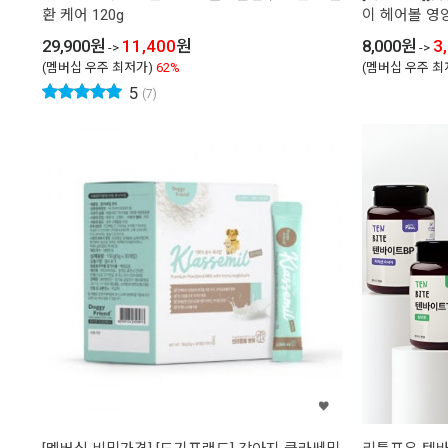
환 케어 120g
이 헤어볼 영
29,900
원
11,400
원
8,000
원
3
->
->
(멤버십 우주 최저가)
62%
(멤버십 우주 최
5
(7)