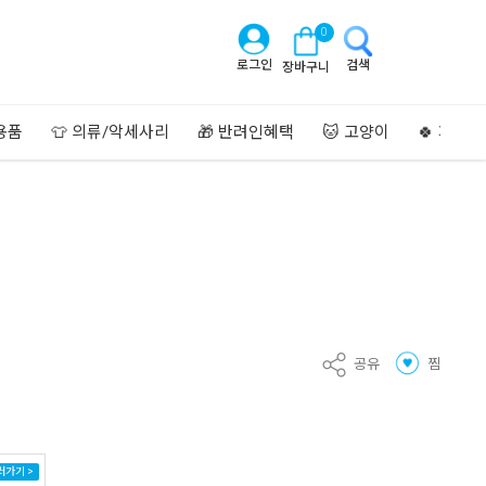
0
로그인
검색
장바구니
용품
👕 의류/악세사리
🎁 반려인혜택
🐱 고양이
🍀 페이
공유
찜
러가기 >