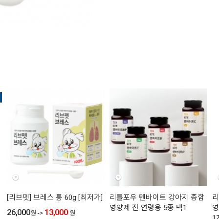
[리브펫] 브레스 통 60g [최저가]
리틀포우 텐바이트 강아지 종합
리
영양제 전 연령용 5종 택1
영
26,000
13,000
원
->
원
1