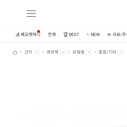
💰 페오펫머니
전체
🏆 BEST
✨ NEW
🍚 사료/
간식
영양제
유형별
종합/기타