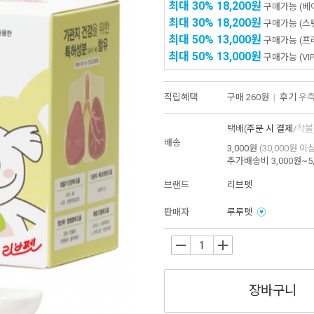
최대 30%
18,200원
구매가능
(베
최대 30%
18,200원
구매가능
(스
최대 50%
13,000원
구매가능
(프
최대 50%
13,000원
구매가능
(VIP
적립혜택
구매
260원
|
후기
우측
택배(
주문 시 결제
/
착불
배송
3,000원
(30,000원 이
추가배송비
3,000원~5
브랜드
리브펫
판매자
루루펫
-
+
장바구니