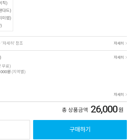
이직)
탠다드)
리미엄)
)
 '자세히' 참조
자세히
)
자세히
상 무료)
,000원
(지역별)
자세히
26,000
원
총 상품금액
구매하기