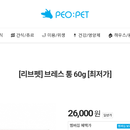
주식
🥓 간식/츄르
🛁 미용/위생
💊 건강/영양제
🏠 하우스/
[리브펫] 브레스 통 60g [최저가]
26,000
원
일반가
멤버십 혜택가
멤버십 보