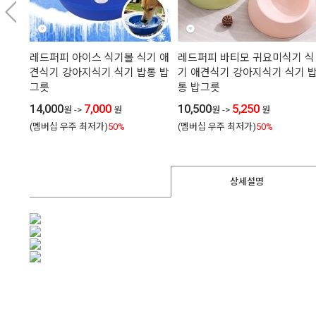
레드퍼피 아이스 식기볼 식기 애
레드퍼피 바티모 귀요미식기 식
견식기 강아지식기 식기 밥통 밥
기 애견식기 강아지식기 식기 
그릇
통 밥그릇
14,000
7,000
10,500
5,250
원
->
원
원
->
원
(멤버십 우주 최저가)
50%
(멤버십 우주 최저가)
50%
상세설명