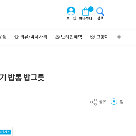
0
로그인
검색
장바구니
용품
👕 의류/악세사리
🎁 반려인혜택
🐱 고양이
🍀 페이
기 밥통 밥그릇
공유
찜
러가기 >