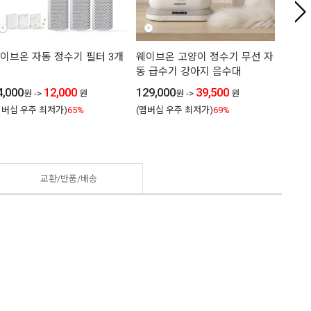
이브온 자동 정수기 필터 3개
웨이브온 고양이 정수기 무선 자
레드퍼
동 급수기 강아지 음수대
견식기
그릇
4,000
12,000
129,000
39,500
원
->
원
원
->
원
16,50
멤버십 우주 최저가)
65%
(멤버십 우주 최저가)
69%
(멤버십
교환/반품/
배송