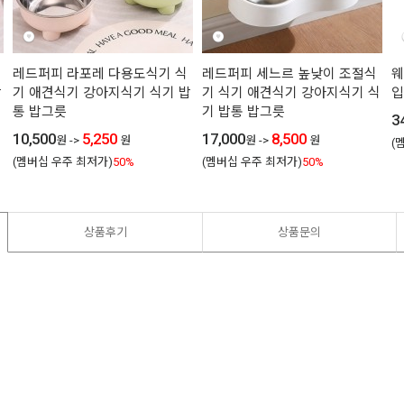
레드퍼피 라포레 다용도식기 식
레드퍼피 세느르 높낮이 조절식
웨
밥
기 애견식기 강아지식기 식기 밥
기 식기 애견식기 강아지식기 식
입
통 밥그릇
기 밥통 밥그릇
3
10,500
5,250
17,000
8,500
원
->
원
원
->
원
(
(멤버십 우주 최저가)
50%
(멤버십 우주 최저가)
50%
상품후기
상품문의