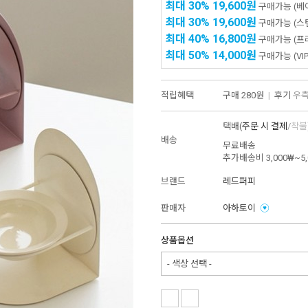
최대 30%
19,600원
구매가능
(베
최대 30%
19,600원
구매가능
(스
최대 40%
16,800원
구매가능
(프
최대 50%
14,000원
구매가능
(VIP
적립혜택
구매
280원
|
후기
우측
택배(
주문 시 결제
/
착불
배송
무료배송
추가배송비
3,000₩~5
브랜드
레드퍼피
판매자
아하토이
상품옵션
- 색상 선택 -