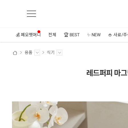
💰 페오펫머니
전체
🏆 BEST
✨ NEW
🍚 사료/
용품
식기
레드퍼피 마그