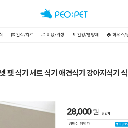
주식
🥓 간식/츄르
🛁 미용/위생
💊 건강/영양제
🏠 하우스/
넷 펫 식기 세트 식기 애견식기 강아지식기 식
28,000
원
일반가
멤버십 혜택가
멤버십 보