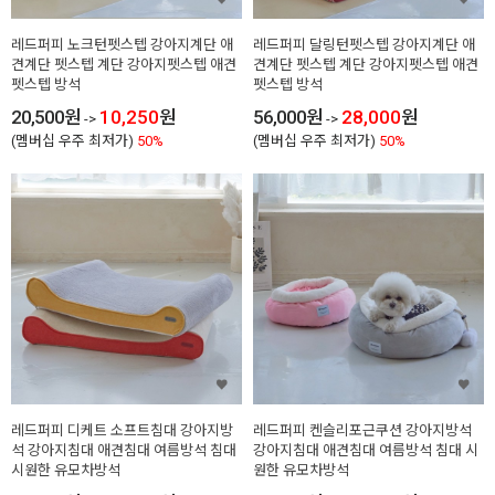
레드퍼피 노크턴펫스텝 강아지계단 애
레드퍼피 달링턴펫스텝 강아지계단 애
견계단 펫스텝 계단 강아지펫스텝 애견
견계단 펫스텝 계단 강아지펫스텝 애견
펫스텝 방석
펫스텝 방석
20,500
원
10,250
원
56,000
원
28,000
원
->
->
(멤버십 우주 최저가)
50%
(멤버십 우주 최저가)
50%
레드퍼피 디케트 소프트침대 강아지방
레드퍼피 켄슬리포근쿠션 강아지방석
석 강아지침대 애견침대 여름방석 침대
강아지침대 애견침대 여름방석 침대 시
시원한 유모차방석
원한 유모차방석