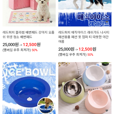
레드퍼피 블라썸 배변패드 강아지 오줌
레드퍼피 매직아이스 래쉬가드 나시티
쉬 위생 청소 배변패드
패션용품 패션 옷 점퍼 티 따뜻한 야간
여름
25,000
원
12,500
원
->
25,000
원
12,500
원
->
(멤버십 우주 최저가)
50%
(멤버십 우주 최저가)
50%