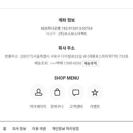
계좌 정보
KEB하나은행 182-910013-55704
예금주 :
(주)코스모스이펙트
회사 주소
반품주소 :
(08377)서울특별시 구로구 디지털로33길 48 (대륭포스트타워7차) 703호
배송조회 : ○○○택배 1588-0000
배송추적
SHOP MENU
마이페이지
장바구니
고객센터
이벤트
홈
회사 정보
이용 약관
개인정보 처리방침