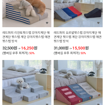
레드퍼피 리안토펫스텝 강아지계단 애
레드퍼피 오르넬펫스텝 강아지계단 애
견계단 펫스텝 계단 강아지펫스텝 애견
견계단 펫스텝 계단 강아지펫스텝 애견
펫스텝 방석
펫스텝 방석
32,500
원
16,250
원
31,000
원
15,500
원
->
->
(멤버십 우주 최저가)
50%
(멤버십 우주 최저가)
50%