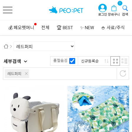
0
로그인
장바구니
검색
💰 페오펫머니
전체
🏆 BEST
✨ NEW
🍚 사료/주식
품절숨김
세부검색
신규등록순
레드퍼피