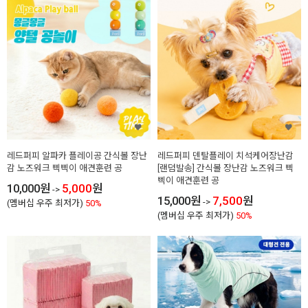
레드퍼피 알파카 플레이공 간식볼 장난
레드퍼피 덴탈플레이 치석케어장난감
감 노즈워크 삑삑이 애견훈련 공
[랜덤발송] 간식볼 장난감 노즈워크 삑
삑이 애견훈련 공
10,000
원
5,000
원
->
15,000
원
7,500
원
->
(멤버십 우주 최저가)
50%
(멤버십 우주 최저가)
50%