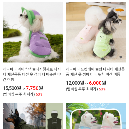
레드퍼피 아이스팩 쿨나시햇세트 나시
레드퍼피 포켓베어 쿨링 나시티 패션용
티 패션용품 패션 옷 점퍼 티 따뜻한 야
품 패션 옷 점퍼 티 따뜻한 야간 여름
간 여름
12,000
원
6,000
원
->
15,500
원
7,750
원
->
(멤버십 우주 최저가)
50%
(멤버십 우주 최저가)
50%