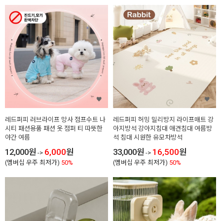
레드퍼피 러브라이프 망사 점프수트 나
레드퍼피 허밍 밀리방지 라이프매트 강
시티 패션용품 패션 옷 점퍼 티 따뜻한
아지방석 강아지침대 애견침대 여름방
야간 여름
석 침대 시원한 유모차방석
12,000
원
6,000
원
33,000
원
16,500
원
->
->
(멤버십 우주 최저가)
50%
(멤버십 우주 최저가)
50%