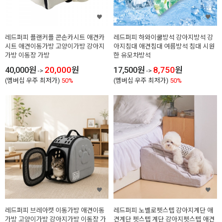
레드퍼피 플랜커플 콘손카시트 애견카
레드퍼피 하와이쿨방석 강아지방석 강
시트 애견이동가방 고양이가방 강아지
아지침대 애견침대 여름방석 침대 시원
가방 이동장 가방
한 유모차방석
40,000
원
20,000
원
17,500
원
8,750
원
->
->
(멤버십 우주 최저가)
50%
(멤버십 우주 최저가)
50%
레드퍼피 브레아캣 이동가방 애견이동
레드퍼피 노벨로펫스텝 강아지계단 애
가방 고양이가방 강아지가방 이동장 가
견계단 펫스텝 계단 강아지펫스텝 애견