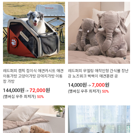
레드퍼피 캠픽 접이식 애견카시트 애견
레드퍼피 무엘링 애착인형 간식볼 장난
이동가방 고양이가방 강아지가방 이동
감 노즈워크 삑삑이 애견훈련 공
장 가방
14,000
원
7,000
원
->
144,000
원
72,000
원
->
(멤버십 우주 최저가)
50%
(멤버십 우주 최저가)
50%