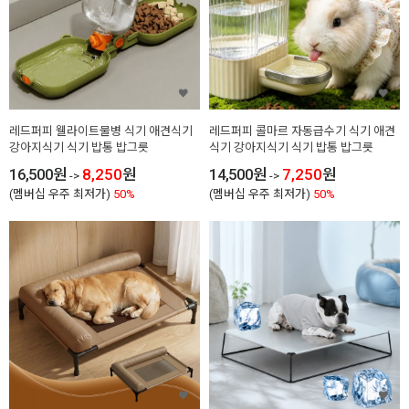
레드퍼피 웰라이트물병 식기 애견식기
레드퍼피 콜마르 자동급수기 식기 애견
강아지식기 식기 밥통 밥그릇
식기 강아지식기 식기 밥통 밥그릇
16,500
원
8,250
원
14,500
원
7,250
원
->
->
(멤버십 우주 최저가)
50%
(멤버십 우주 최저가)
50%