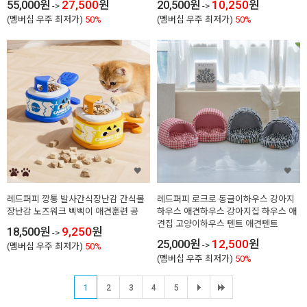
55,000
원
27,500
원
20,500
원
10,250
원
->
->
(멤버십 우주 최저가)
50%
(멤버십 우주 최저가)
50%
레드퍼피 깡통 발사간식장난감 간식볼
레드퍼피 로크로 동글이하우스 강아지
장난감 노즈워크 삑삑이 애견훈련 공
하우스 애견하우스 강아지집 하우스 애
견집 고양이하우스 텐트 애견텐트
18,500
원
9,250
원
->
25,000
원
12,500
원
->
(멤버십 우주 최저가)
50%
(멤버십 우주 최저가)
50%
1
2
3
4
5