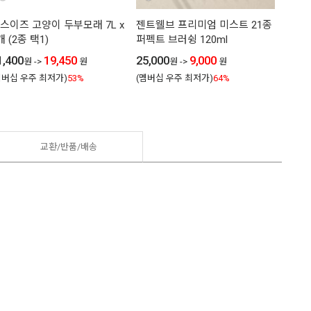
스이즈 고양이 두부모래 7L x
젠트웰브 프리미엄 미스트 21종
젠트웰
개 (2종 택1)
퍼펙트 브러슁 120ml
볼륨) 
1,400
19,450
25,000
9,000
39,00
원
->
원
원
->
원
멤버십 우주 최저가)
53%
(멤버십 우주 최저가)
64%
(멤버십
교환/반품/
배송