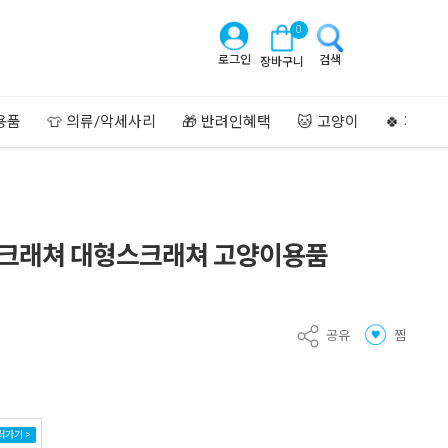
0
로그인
검색
장바구니
용품
👕 의류/악세사리
🎁 반려인혜택
🐱 고양이
🍀 페이
스크래쳐 대형스크래쳐 고양이용품
공유
찜
러가기 >