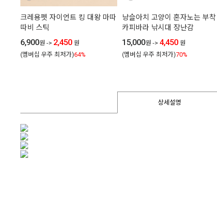
크레용펫 자이언트 킹 대왕 마따
냥슬아치 고양이 혼자노는 부착
따비 스틱
카피바라 낚시대 장난감
6,900
2,450
15,000
4,450
원
->
원
원
->
원
(멤버십 우주 최저가)
64%
(멤버십 우주 최저가)
70%
상세설명