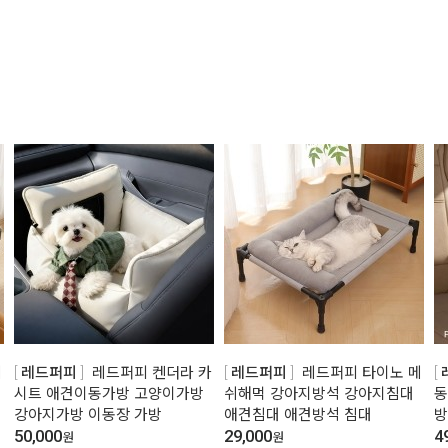
메
레드퍼피
레드퍼피 켄더라 카
레드퍼피
레드퍼피 타이노 메
시트 애견이동가방 고양이가방
쉬해먹 강아지방석 강아지침대
동
강아지가방 이동장 가방
애견침대 애견방석 침대
방
50,000
29,000
4
원
원