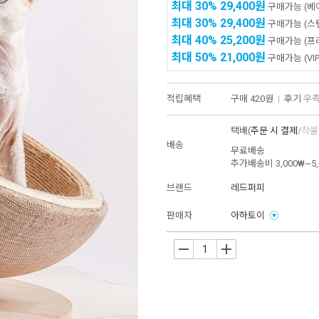
최대 30%
29,400원
구매가능
(베
최대 30%
29,400원
구매가능
(스
최대 40%
25,200원
구매가능
(프
최대 50%
21,000원
구매가능
(VIP
적립혜택
구매
420원
|
후기
우측
택배(
주문 시 결제
/
착불
배송
무료배송
추가배송비
3,000₩~5
브랜드
레드퍼피
판매자
아하토이
-
+