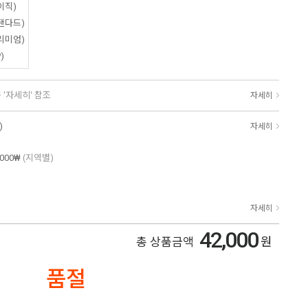
이직)
탠다드)
리미엄)
)
 '자세히' 참조
자세히
)
자세히
,000₩
(지역별)
자세히
42,000
원
총 상품금액
품절