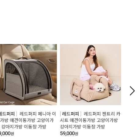
레드퍼피
레드퍼피 페니아 이
레드퍼피
레드퍼피 젠트리 카
레드
가방 애견이동가방 고양이가
시트 애견이동가방 고양이가방
메쉬침
 강아지가방 이동장 가방
강아지가방 이동장 가방
대 애
9,000
59,000
40,00
원
원