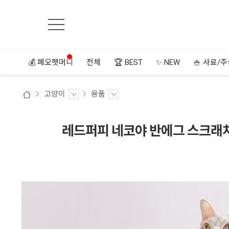
💰 페오펫머니
전체
🏆 BEST
✨ NEW
🍚 사료/
고양이
용품
레드퍼피 네코야 반에그 스크래