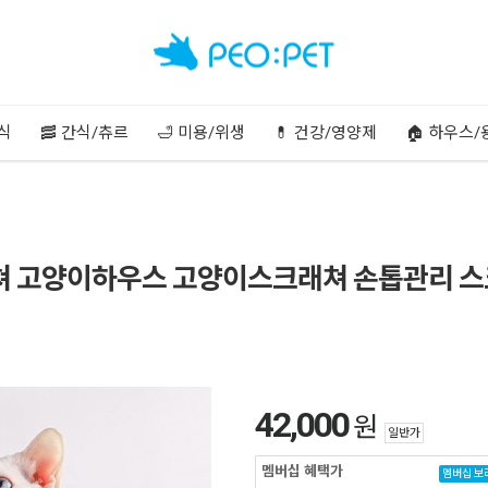
주식
🥓 간식/츄르
🛁 미용/위생
💊 건강/영양제
🏠 하우스/
쳐 고양이하우스 고양이스크래쳐 손톱관리 
42,000
원
일반가
멤버십 혜택가
멤버십 보