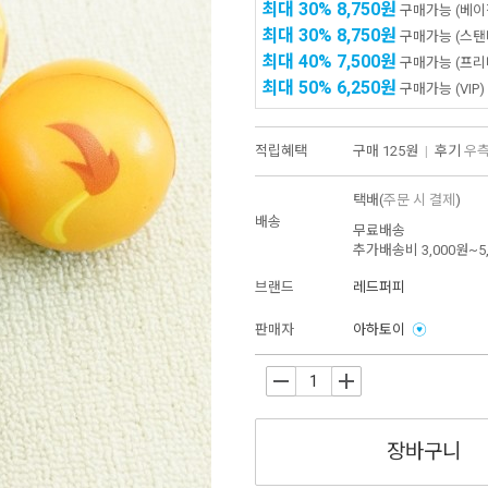
최대 30%
8,750원
구매가능
(베이
최대 30%
8,750원
구매가능
(스탠
최대 40%
7,500원
구매가능
(프리
최대 50%
6,250원
구매가능
(VIP)
적립혜택
구매
125원
|
후기
우측
택배(
주문 시 결제
)
배송
무료배송
추가배송비
3,000원~5
브랜드
레드퍼피
판매자
아하토이
-
+
장바구니