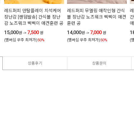
레드퍼피 덴탈플레이 치석케어
레드퍼피 무엘링 애착인형 간식
레
견
장난감 [랜덤발송] 간식볼 장난
볼 장난감 노즈워크 삑삑이 애견
간
감 노즈워크 삑삑이 애견훈련 공
훈련 공
애
15,000
7,500
14,000
7,000
1
원
->
원
원
->
원
(멤버십 우주 최저가)
50%
(멤버십 우주 최저가)
50%
(
상품후기
상품문의