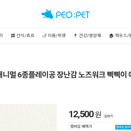
주식
🥓 간식/츄르
🛁 미용/위생
💊 건강/영양제
🏠 하우스/
애니멀 6종플레이공 장난감 노즈워크 삑삑이 
12,500
원
일반가
멤버십 혜택가
멤버십 보러