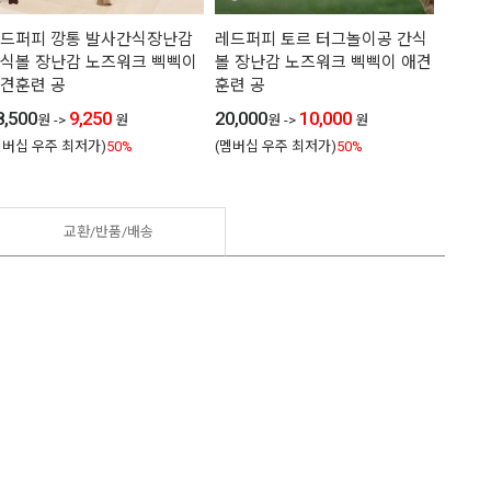
드퍼피 깡통 발사간식장난감
레드퍼피 토르 터그놀이공 간식
레드퍼
식볼 장난감 노즈워크 삑삑이
볼 장난감 노즈워크 삑삑이 애견
감 간
견훈련 공
훈련 공
이 애
8,500
9,250
20,000
10,000
33,00
원
->
원
원
->
원
멤버십 우주 최저가)
50%
(멤버십 우주 최저가)
50%
(멤버십
교환/반품/
배송