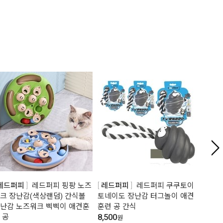
레드퍼피
레드퍼피 핑팡 노즈
레드퍼피
레드퍼피 쿠쿠토이
레드
크 장난감(색상랜덤) 간식볼
토네이도 장난감 터그놀이 애견
놀이공
난감 노즈워크 삑삑이 애견훈
훈련 공 간식
삑삑이
8,500
20,00
 공
원