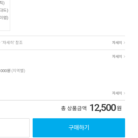
직)
다드)
미엄)
 '자세히' 참조
자세히
자세히
,000원
(지역별)
자세히
12,500
원
총 상품금액
구매하기