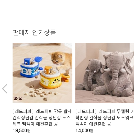
판매자 인기상품
레드퍼피
레드퍼피 깡통 발사
레드퍼피
레드퍼피 무엘링 
간식장난감 간식볼 장난감 노즈
착인형 간식볼 장난감 노즈워크
워크 삑삑이 애견훈련 공
삑삑이 애견훈련 공
18,500
14,000
원
원