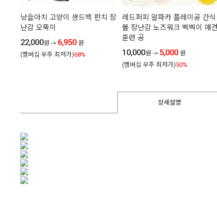
냥슬아치 고양이 샌드백 펀치 장
레드퍼피 알파카 플레이공 간식
난감 오뚝이
볼 장난감 노즈워크 삑삑이 애
훈련 공
22,000
6,950
원
->
원
10,000
5,000
원
->
원
(멤버십 우주 최저가)
68%
(멤버십 우주 최저가)
50%
상세설명