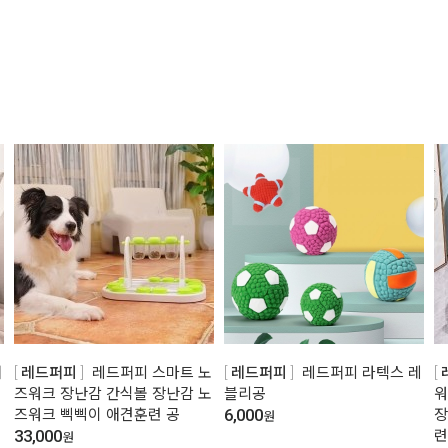
애
레드퍼피
레드퍼피 스마트 노
레드퍼피
레드퍼피 라텍스 레
즈워크 장난감 간식볼 장난감 노
블리공
워
6,000
즈워크 삑삑이 애견훈련 공
장
원
33,000
련
원