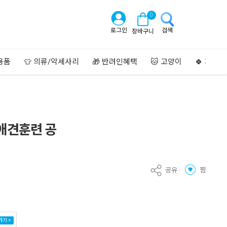
0
로그인
검색
장바구니
용품
👕 의류/악세사리
🎁 반려인혜택
🐱 고양이
🍀 페이
애견훈련 공
공유
찜
가기 >