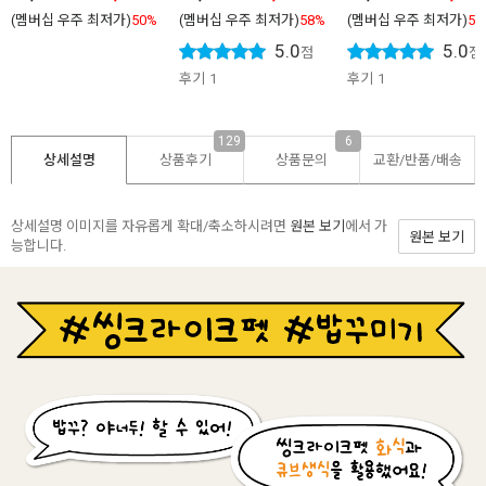
(멤버십 우주 최저가)
50%
(멤버십 우주 최저가)
58%
(멤버십 우주 최저가)
54
5.0
5.0
점
점
후기
1
후기
1
129
6
상세설명
상품후기
상품문의
교환/반품/
배송
상세설명 이미지를 자유롭게 확대/축소하시려면
원본 보기
에서 가
원본 보기
능합니다.