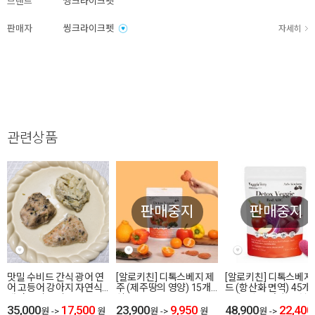
브랜드
씽크라이크펫
판매자
씽크라이크펫
자세히
관련상품
판매중지
판매중지
맛밀 수비드 간식 광어 연
[알로키친] 디톡스베지 제
[알로키친] 디톡스베지
어 고등어 강아지 자연식
주 (제주땅의 영양) 15개
드 (항산화 면역) 45개
생선 토퍼 토핑
입
#디톡스끝판왕 #야채
35,000
17,500
23,900
9,950
레
48,900
22,400
원
->
원
원
->
원
원
->