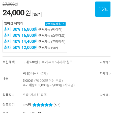
27,000
원
12
%
24,000
원
일반가
멤버십 혜택가
멤버십 보러가기 >
최대 30%
16,800원
구매가능
(베이직)
최대 30%
16,800원
구매가능
(스탠다드)
최대 40%
14,400원
구매가능
(프리미엄)
최대 50%
12,000원
구매가능
(VIP)
적립혜택
구매
240원
|
후기
우측 '자세히' 참조
자세히
택배(
주문 시 결제
)
자세히
배송
5,000원
(70,000원 이상 무료)
추가배송비
3,000원~6,000원
(지역별)
상품정보
우측 '자세히' 참조
자세히
상품후기
129
명
(
5
/5)