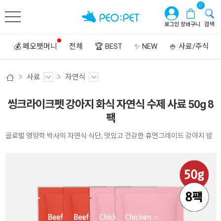
0
로그인
장바구니
검색
💰 페오펫머니
전체
🏆 BEST
✨ NEW
🍚 사료/주식
사료
자연식
씽크라이크펫 강아지 화식 자연식 수제 사료 50g 8
팩
글로벌 영양학 박사의 자연식 식단, 맛있고 건강한 휴먼그레이드 강아지 밥