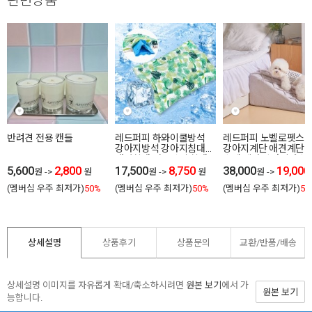
관련상품
반려견 전용 캔들
레드퍼피 하와이쿨방석
레드퍼피 노벨로펫스
강아지방석 강아지침대
강아지계단 애견계단 
애견침대 여름방석 침대
스텝 계단 강아지펫스
5,600
2,800
시원한 유모차방석
17,500
8,750
애견펫스텝 방석
38,000
19,000
원
->
원
원
->
원
원
->
(멤버십 우주 최저가)
50%
(멤버십 우주 최저가)
50%
(멤버십 우주 최저가)
50
상세설명
상품후기
상품문의
교환/반품/
배송
상세설명 이미지를 자유롭게 확대/축소하시려면
원본 보기
에서 가
원본 보기
능합니다.