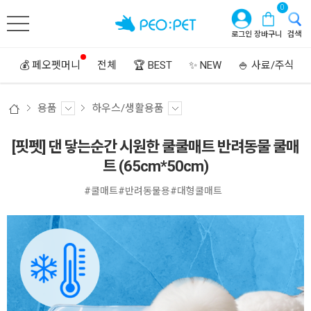
0
로그인
장바구니
검색
💰 페오펫머니
전체
🏆 BEST
✨ NEW
🍚 사료/주식
용품
하우스/생활용품
[핏펫] 댄 닿는순간 시원한 쿨쿨매트 반려동물 쿨매
트 (65cm*50cm)
#쿨매트#반려동물용#대형쿨매트