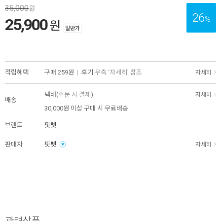
35,000
원
26
%
25,900
원
일반가
적립혜택
구매
259원
|
후기
우측 '자세히' 참조
자세히
택배(
주문 시 결제
)
자세히
배송
30,000원 이상 구매 시 무료배송
브랜드
핏펫
판매자
핏펫
자세히