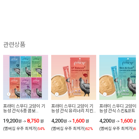
관련상품
프라미 스무디 고양이 기
프라미 스무디 고양이 기
프라미 스무디 고양이 
능성 간식 6종 콤보
능성 간식 유리너리 치킨
능성 간식 스킨&코트 
56gX6봉
+연어 14gX4ea
+새우 14gX4ea
19,200
8,750
4,200
1,600
4,200
1,600
원
->
원
원
->
원
원
->
원
(멤버십 우주 최저가)
54%
(멤버십 우주 최저가)
62%
(멤버십 우주 최저가)
62