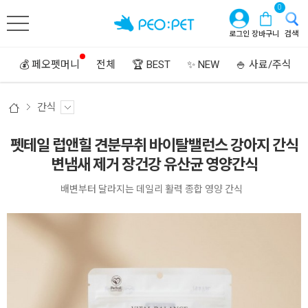
0
로그인
장바구니
검색
💰 페오펫머니
전체
🏆 BEST
✨ NEW
🍚 사료/주식
간식
펫테일 럽앤힐 견분무취 바이탈밸런스 강아지 간식
변냄새 제거 장건강 유산균 영양간식
배변부터 달라지는 데일리 활력 종합 영양 간식