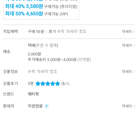
최대 40%
5,580원
구매가능
(프리미엄)
최대 50%
4,650원
구매가능
(VIP)
적립혜택
구매
93원
|
후기
우측 '자세히' 참조
자세히
택배(
주문 시 결제
)
자세히
배송
3,000원
추가배송비
3,000원~4,000원
(지역별)
상품정보
우측 '자세히' 참조
자세히
상품후기
5
명
(
5
/5)
브랜드
에티펫
판매자
지앤엠원
자세히