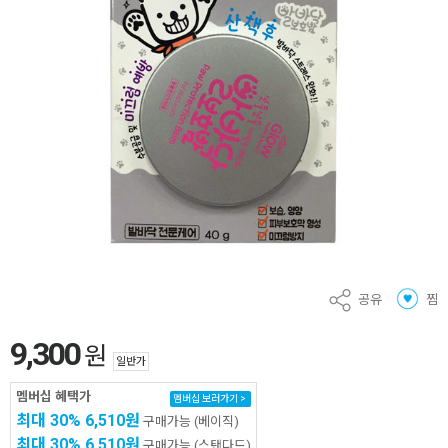
공유
찜
9,300
원
일반가
멤버십 혜택가
멤버십 보러가기 >
최대 30%
6,510원
구매가능
(베이직)
최대 30%
6,510원
구매가능
(스탠다드)