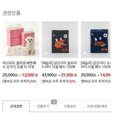
관련상품
레드퍼피 블라썸 배변패
[페슬러] 금강아지 울트라
[페슬러] 금강아지 슈
드 강아지 오줌 쉬 위생 청
드라이 더블 패드 100매
라이 더블 패드 100매
소 배변패드
25,000
12,500
43,900
21,950
29,900
14,950
원
->
원
원
->
원
원
->
(멤버십 우주 최저가)
50%
(멤버십 우주 최저가)
50%
(멤버십 우주 최저가)
50
5
상세설명
상품후기
상품문의
교환/반품/
배송