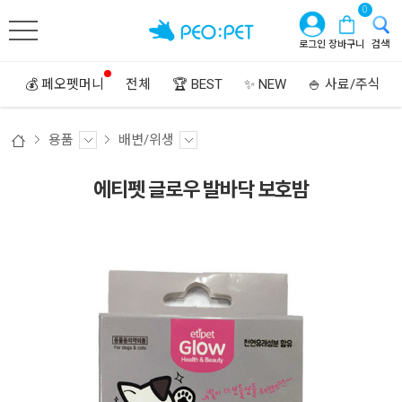
0
로그인
장바구니
검색
💰 페오펫머니
전체
🏆 BEST
✨ NEW
🍚 사료/주식
용품
배변/위생
에티펫 글로우 발바닥 보호밤