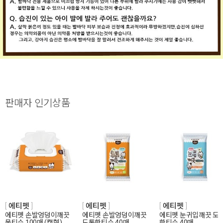
판매자 인기상품
에티펫
에티펫
에티펫
에티펫 손발엉덩이깨끗
에티펫 손발엉덩이깨끗
에티펫 눈귀입깨끗 도
물티슈 100매 (캡형)
도톰한티슈 40매
한티슈 40매