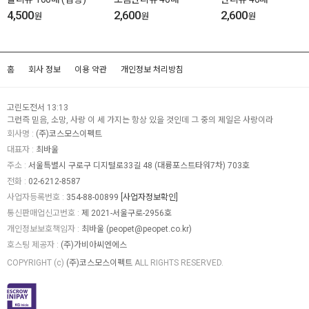
4,500
2,600
2,600
원
원
원
홈
회사 정보
이용 약관
개인정보 처리방침
고린도전서 13:13
그런즉 믿음, 소망, 사랑 이 세 가지는 항상 있을 것인데 그 중의 제일은 사랑이라
회사명 :
(주)코스모스이펙트
대표자 :
최바울
주소 :
서울특별시 구로구 디지털로33길 48 (대륭포스트타워7차) 703호
전화 :
02-6212-8587
사업자등록번호 :
354-88-00899
[사업자정보확인]
통신판매업신고번호 :
제 2021-서울구로-2956호
개인정보보호책임자 :
최바울 (
peopet@peopet.co.kr
)
호스팅 제공자 :
(주)가비아씨엔에스
COPYRIGHT (c)
(주)코스모스이펙트
ALL RIGHTS RESERVED.