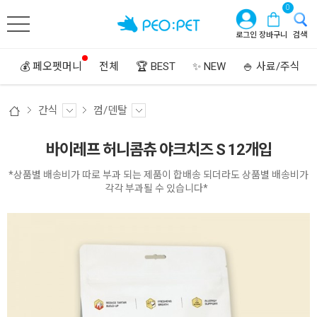
0
로그인
장바구니
검색
💰 페오펫머니
전체
🏆 BEST
✨ NEW
🍚 사료/주식
간식
껌/덴탈
바이레프 허니콤츄 야크치즈 S 12개입
*상품별 배송비가 따로 부과 되는 제품이 합배송 되더라도 상품별 배송비가
각각 부과될 수 있습니다*