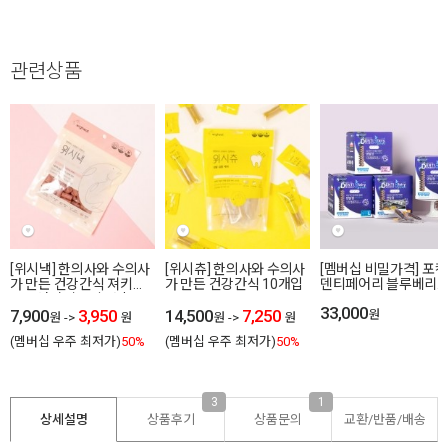
관련상품
[위시낵] 한의사와 수의사
[위시츄] 한의사와 수의사
[멤버십 비밀가격] 포
가 만든 건강간식 져키
가 만든 건강간식 10개입
덴티페어리 블루베리
80g 연어,말고기,사슴
410g
33,000
7,900
3,950
14,500
7,250
원
원
->
원
원
->
원
(멤버십 우주 최저가)
50%
(멤버십 우주 최저가)
50%
3
1
상세설명
상품후기
상품문의
교환/반품/
배송