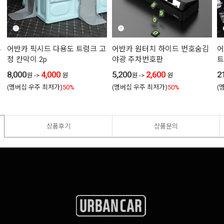
퓨
어반카 픽시드 다용도 트렁크 고
어반카 원터치 하이드 번호숨김
어
정 칸막이 2p
야광 주차번호판
트
8,000
4,000
5,200
2,600
2
원
->
원
원
->
원
(멤버십 우주 최저가)
50%
(멤버십 우주 최저가)
50%
(
상품후기
상품문의