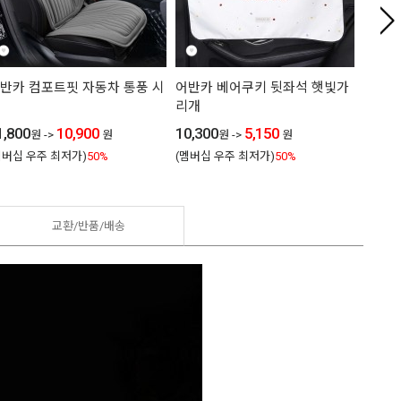
반카 컴포트핏 자동차 통풍 시
어반카 베어쿠키 뒷좌석 햇빛가
어반카 
리개
커버
1,800
10,900
10,300
5,150
9,800
원
->
원
원
->
원
멤버십 우주 최저가)
50%
(멤버십 우주 최저가)
50%
(멤버십
교환/반품/
배송