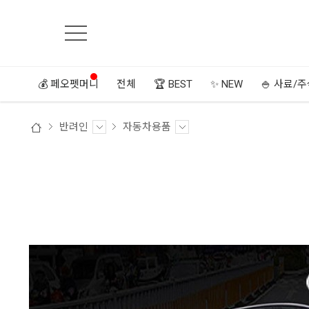
💰 페오펫머니
전체
🏆 BEST
✨ NEW
🍚 사료/
반려인
자동차용품