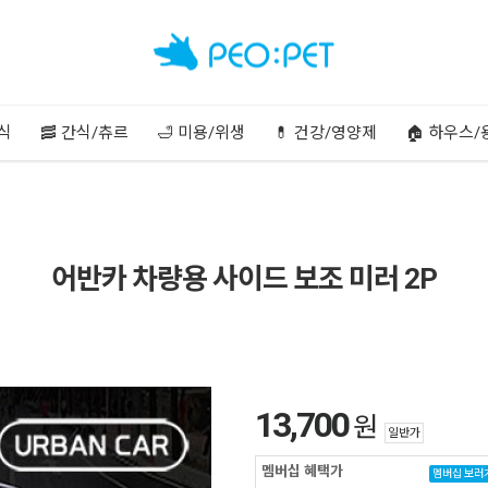
주식
🥓 간식/츄르
🛁 미용/위생
💊 건강/영양제
🏠 하우스/
어반카 차량용 사이드 보조 미러 2P
13,700
원
일반가
멤버십 혜택가
멤버십 보러