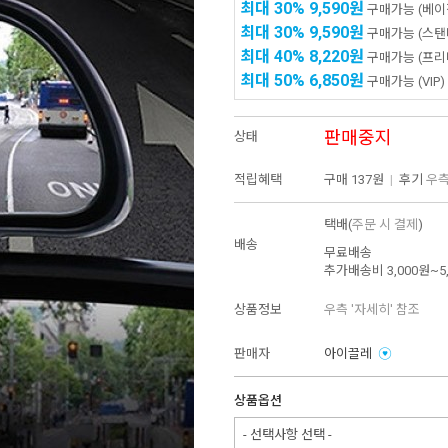
최대 30%
9,590원
구매가능
(베이
최대 30%
9,590원
구매가능
(스탠
최대 40%
8,220원
구매가능
(프리
최대 50%
6,850원
구매가능
(VIP)
판매중지
상태
적립혜택
구매
137원
|
후기
우측
택배(
주문 시 결제
)
배송
무료배송
추가배송비
3,000원~5
상품정보
우측 '자세히' 참조
판매자
아이끌레
상품옵션
- 선택사항 선택 -