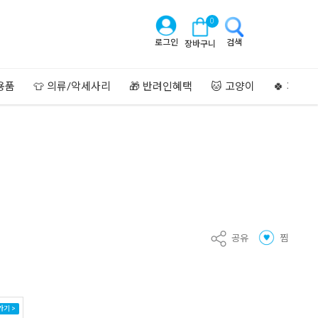
0
로그인
검색
장바구니
용품
👕 의류/악세사리
🎁 반려인혜택
🐱 고양이
🍀 페이
공유
찜
가기 >