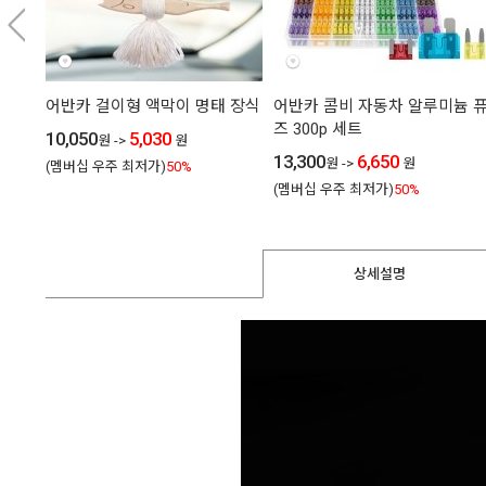
어반카 걸이형 액막이 명태 장식
어반카 콤비 자동차 알루미늄 
즈 300p 세트
10,050
5,030
원
->
원
13,300
6,650
원
->
원
(멤버십 우주 최저가)
50%
(멤버십 우주 최저가)
50%
상세설명