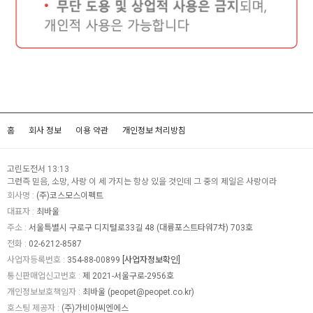
홈
회사 정보
이용 약관
개인정보 처리방침
고린도전서 13:13
그런즉 믿음, 소망, 사랑 이 세 가지는 항상 있을 것인데 그 중의 제일은 사랑이라
회사명 :
(주)코스모스이펙트
대표자 :
최바울
주소 :
서울특별시 구로구 디지털로33길 48 (대륭포스트타워7차) 703호
전화 :
02-6212-8587
사업자등록번호 :
354-88-00899
[사업자정보확인]
통신판매업신고번호 :
제 2021-서울구로-2956호
개인정보보호책임자 :
최바울 (
peopet@peopet.co.kr
)
호스팅 제공자 :
(주)가비아씨엔에스