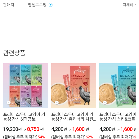
판매자
엔젤드로잉
자세히
관련상품
프라미 스무디 고양이 기
프라미 스무디 고양이 기
프라미 스무디 고양이 
능성 간식 6종 콤보
능성 간식 유리너리 치킨
능성 간식 스킨&코트 
56gX6봉
+연어 14gX4ea
+새우 14gX4ea
19,200
8,750
4,200
1,600
4,200
1,600
원
->
원
원
->
원
원
->
원
(멤버십 우주 최저가)
54%
(멤버십 우주 최저가)
62%
(멤버십 우주 최저가)
62