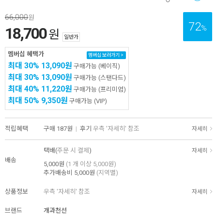
66,000
원
72
%
18,700
원
일반가
멤버십 혜택가
멤버십 보러가기 >
최대 30%
13,090원
구매가능
(베이직)
최대 30%
13,090원
구매가능
(스탠다드)
최대 40%
11,220원
구매가능
(프리미엄)
최대 50%
9,350원
구매가능
(VIP)
적립혜택
구매
187원
|
후기
우측 '자세히' 참조
자세히
택배(
주문 시 결제
)
자세히
배송
5,000원
(1 개 이상 5,000원)
추가배송비
5,000원
(지역별)
상품정보
우측 '자세히' 참조
자세히
브랜드
개과천선