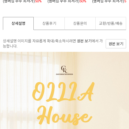
(멤버십 우주 최저가)
50%
(멤버십 우주 최저가)
50%
(멤버십 우주 최저가)
50
상세설명
상품후기
상품문의
교환/반품/
배송
상세설명 이미지를 자유롭게 확대/축소하시려면
원본 보기
에서 가
원본 보기
능합니다.