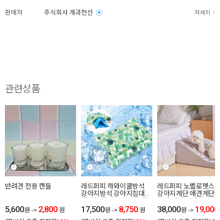
판매자
주식회사 개과천선
자세히
관련상품
반려견 전용 캔들
레드퍼피 하와이쿨방석
레드퍼피 노벨로펫스
강아지방석 강아지침대
강아지계단 애견계단 
애견침대 여름방석 침대
스텝 계단 강아지펫스
5,600
2,800
시원한 유모차방석
17,500
8,750
애견펫스텝 방석
38,000
19,000
원
->
원
원
->
원
원
->