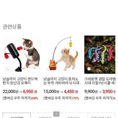
관련상품
냥슬아치 고양이 샌드백
냥슬아치 고양이 혼자노
크레용펫 관절 도마뱀 
펀치 장난감 오뚝이
는 부착 카피바라 낚시대
시대 리필+낚시줄 세트
장난감
22,000
6,950
15,000
4,450
9,900
3,950
원
->
원
원
->
원
원
->
원
(멤버십 우주 최저가)
68%
(멤버십 우주 최저가)
70%
(멤버십 우주 최저가)
60
1