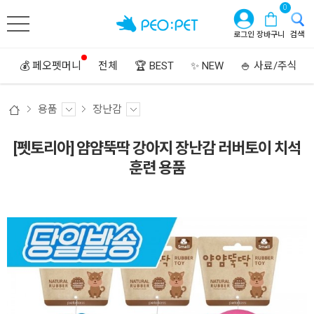
0
로그인
장바구니
검색
💰 페오펫머니
전체
🏆 BEST
✨ NEW
🍚 사료/주식
용품
장난감
[펫토리아] 얌얌뚝딱 강아지 장난감 러버토이 치석
훈련 용품