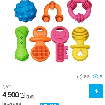
공유
찜
5,200
원
14
%
4,500
원
일반가
멤버십 혜택가