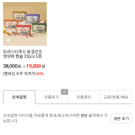
트러스티푸드 동결건조
영양제 캡슐 32pcs 5종
38,000
19,000
원
->
원
(멤버십 우주 최저가)
50%
1
상세설명
상품후기
상품문의
교환/반품/
배송
상세설명 이미지를 자유롭게 확대/축소하시려면
원본 보기
에서 가
원본 보기
능합니다.