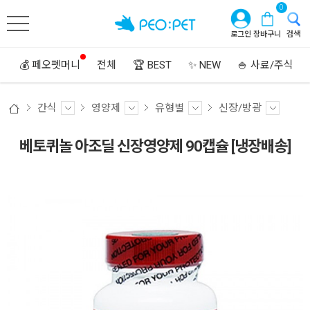
0
로그인
장바구니
검색
💰 페오펫머니
전체
🏆 BEST
✨ NEW
🍚 사료/주식
간식
영양제
유형별
신장/방광
베토퀴놀 아조딜 신장영양제 90캡슐 [냉장배송]