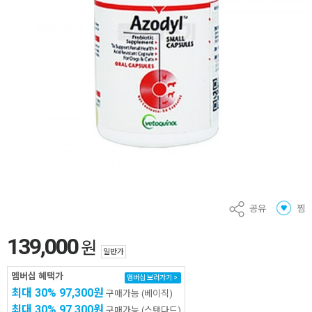
공유
찜
139,000
원
일반가
멤버십 혜택가
멤버십 보러가기 >
최대 30%
97,300원
구매가능
(베이직)
최대 30%
97,300원
구매가능
(스탠다드)