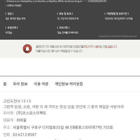
홈
회사 정보
이용 약관
개인정보 처리방침
고린도전서 13:13
그런즉 믿음, 소망, 사랑 이 세 가지는 항상 있을 것인데 그 중의 제일은 사랑이라
회사명 :
(주)코스모스이펙트
대표자 :
최바울
주소 :
서울특별시 구로구 디지털로33길 48 (대륭포스트타워7차) 703호
전화 :
02-6212-8587