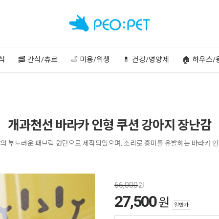
주식
🥓 간식/츄르
🛁 미용/위생
💊 건강/영양제
🏠 하우스/
개과천선 바라카 인형 쿠션 강아지 장난감
의 부드러운 패브릭 원단으로 제작되었으며, 소리로 흥미를 유발하는 바라카 인
66,000
원
27,500
원
일반가