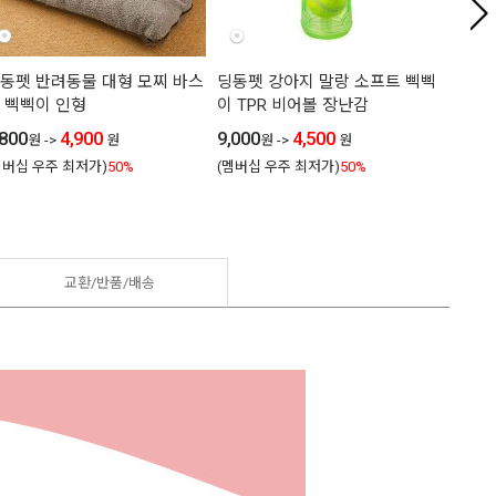
동펫 반려동물 대형 모찌 바스
딩동펫 강아지 말랑 소프트 삑삑
딩동펫
 삑삑이 인형
이 TPR 비어볼 장난감
다귀 
,800
4,900
9,000
4,500
6,800
원
->
원
원
->
원
멤버십 우주 최저가)
50%
(멤버십 우주 최저가)
50%
(멤버십
교환/반품/
배송