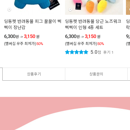
딩동펫 반려동물 피그 꿀꿀이 삑
딩동펫 반려동물 당근 노즈워크
딩
삑이 장난감
삑삑이 인형 4종 세트
락
6,300
3,150
6,300
3,150
9
원
->
원
원
->
원
(멤버십 우주 최저가)
50%
(멤버십 우주 최저가)
50%
(
5.0
점
후기
1
상품후기
상품문의