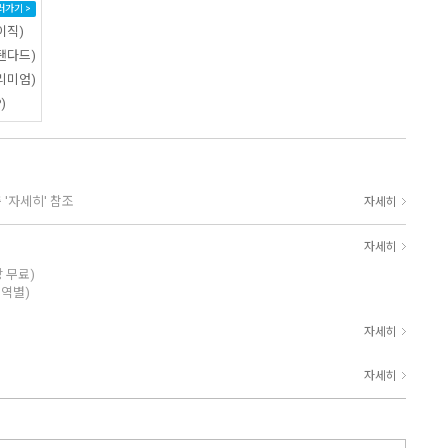
러가기 >
이직)
탠다드)
리미엄)
)
 '자세히' 참조
자세히
자세히
상 무료)
지역별)
자세히
자세히