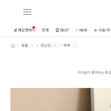
💰 페오펫머니
전체
🏆 BEST
✨ NEW
🍚 사료/
용품
장난감
삑삑
아이들이 좋아하는 촉감