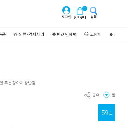
0
로그인
검색
장바구니
용품
👕 의류/악세사리
🎁 반려인혜택
🐱 고양이
🍀 페이
형 쿠션 강아지 장난감.
공유
찜
59
%