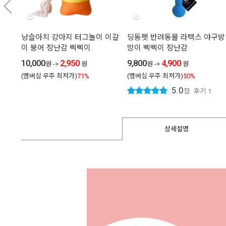
냥슬아치 강아지 터그놀이 이갈
딩동펫 반려동물 라텍스 야구방
이 붕어 장난감 삑삑이
망이 삑삑이 장난감
10,000
2,950
9,800
4,900
원
->
원
원
->
원
(멤버십 우주 최저가)
71%
(멤버십 우주 최저가)
50%
5.0
점
후기
1
상세설명