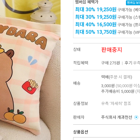
멤버십 혜택가
멤버십 보
최대 30%
19,250원
구매가능
(베
최대 30%
19,250원
구매가능
(스
최대 40%
16,500원
구매가능
(프
최대 50%
13,750원
구매가능
(VIP
판매중지
상태
적립혜택
구매
275원
|
후기
우측
택배(
주문 시 결제
)
배송
3,000원
(50,000원 이
추가배송비
5,000원
(
상품정보
우측 '자세히' 참조
판매자
주식회사 개과천선
상품옵션