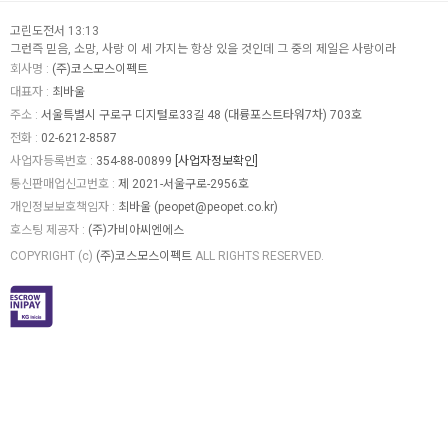
고린도전서 13:13
그런즉 믿음, 소망, 사랑 이 세 가지는 항상 있을 것인데 그 중의 제일은 사랑이라
회사명 :
(주)코스모스이펙트
대표자 :
최바울
주소 :
서울특별시 구로구 디지털로33길 48 (대륭포스트타워7차) 703호
전화 :
02-6212-8587
사업자등록번호 :
354-88-00899
[사업자정보확인]
통신판매업신고번호 :
제 2021-서울구로-2956호
개인정보보호책임자 :
최바울 (
peopet@peopet.co.kr
)
호스팅 제공자 :
(주)가비아씨엔에스
COPYRIGHT (c)
(주)코스모스이펙트
ALL RIGHTS RESERVED.