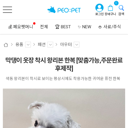
0
로그인
장바구니
검색
💰 페오펫머니
전체
🏆 BEST
✨ NEW
🍚 사료/주식
용품
패션
아우터
막댕이 옷장 착시 왕리본 한복 [맞춤가능,주문완료
후제작]
색동 왕리본이 착시로 보이는 평상시에도 착용가능한 귀여운 퓨전 한복