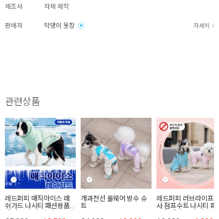
제조사
자체 제작
판매자
막댕이 옷장
자세히
관련상품
레드퍼피 매직아이스 래
개과천선 올웨어 방수 슈
레드퍼피 러브라이프 
쉬가드 나시티 패션용품
트
사 점프수트 나시티 패
패션 옷 점퍼 티 따뜻한 야
용품 패션 옷 점퍼 티 