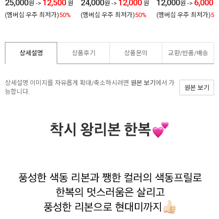
간 여름
25,000
12,500
24,000
12,000
한 야간 여름
12,000
6,000
원
->
원
원
->
원
원
->
(멤버십 우주 최저가)
50%
(멤버십 우주 최저가)
50%
(멤버십 우주 최저가)
50
상세설명
상품후기
상품문의
교환/반품/
배송
상세설명 이미지를 자유롭게 확대/축소하시려면
원본 보기
에서 가
원본 보기
능합니다.