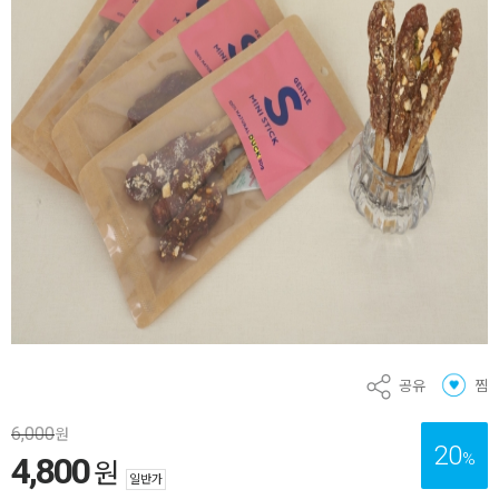
공유
찜
6,000
원
20
%
4,800
원
일반가