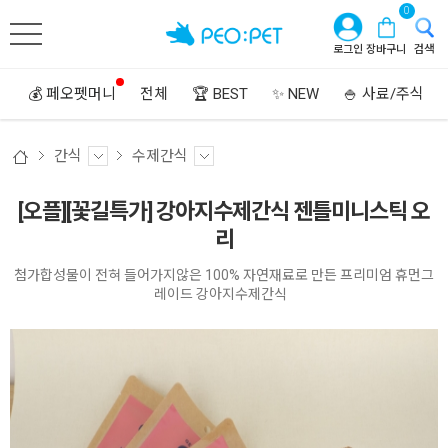
0
로그인
장바구니
검색
💰 페오펫머니
전체
🏆 BEST
✨ NEW
🍚 사료/주식
간식
수제간식
[오플][꽃길특가] 강아지수제간식 젠틀미니스틱 오
리
첨가합성물이 전혀 들어가지않은 100% 자연재료로 만든 프리미엄 휴먼그
레이드 강아지수제간식