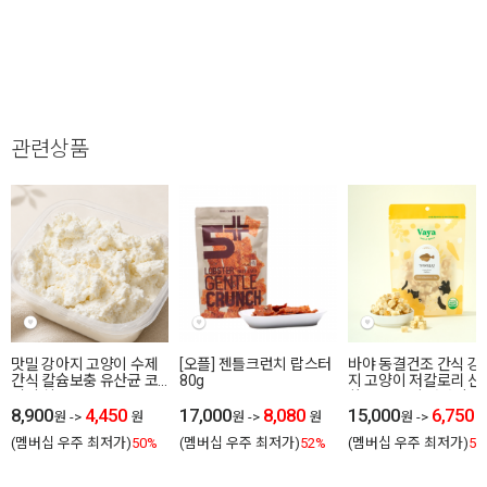
관련상품
맛밀 강아지 고양이 수제
[오플] 젠틀크런치 랍스터
바야 동결건조 간식 강
간식 칼슘보충 유산균 코
80g
지 고양이 저칼로리 신
티지 치즈
한 큐브 트릿 가자미 
8,900
4,450
17,000
8,080
55g
15,000
6,750
원
->
원
원
->
원
원
->
(멤버십 우주 최저가)
50%
(멤버십 우주 최저가)
52%
(멤버십 우주 최저가)
55