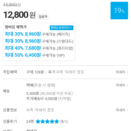
15,800
원
19
%
12,800
원
일반가
멤버십 혜택가
멤버십 보러가기 >
최대 30%
8,960원
구매가능
(베이직)
최대 30%
8,960원
구매가능
(스탠다드)
최대 40%
7,680원
구매가능
(프리미엄)
최대 50%
6,400원
구매가능
(VIP)
적립혜택
구매
128원
|
후기
우측 '자세히' 참조
자세히
택배(
주문 시 결제
)
자세히
배송
3,500원
(40,000원 이상 무료)
추가배송비
4,000원
(지역별)
상품정보
우측 '자세히' 참조
자세히
상품후기
24
명
(
5
/5)