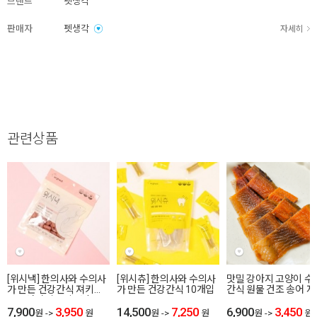
브랜드
펫생각
판매자
펫생각
자세히
관련상품
[위시낵] 한의사와 수의사
[위시츄] 한의사와 수의사
맛밀 강아지 고양이 수
가 만든 건강간식 져키
가 만든 건강간식 10개입
간식 원물 건조 송어 
80g 연어,말고기,사슴
7,900
3,950
14,500
7,250
6,900
3,450
원
->
원
원
->
원
원
->
원