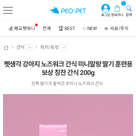
0
로그인
장바구니
검색
💰 페오펫머니
전체
🏆 BEST
✨ NEW
🍚 사료/주식
간식
저키/트릿
펫생각 강아지 노즈워크 간식 미니말랑 딸기 훈련용
보상 칭찬 간식 200g
진짜 딸기가 들어간 초미니 노즈워크 간식