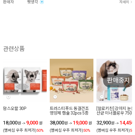
판매자
펫생각
자세히
관련상품
판매중지
맘스오랄 30P
트러스티푸드 동결건조
[알로키친] 강아지 눈물
영양제 캡슐 32pcs 5종
산균 이너플로우 750
포스트프로바이오틱스
18,000
9,000
38,000
19,000
32,900
14,450
원
->
원
원
->
원
원
->
(멤버십 우주 최저가)
50%
(멤버십 우주 최저가)
50%
(멤버십 우주 최저가)
56