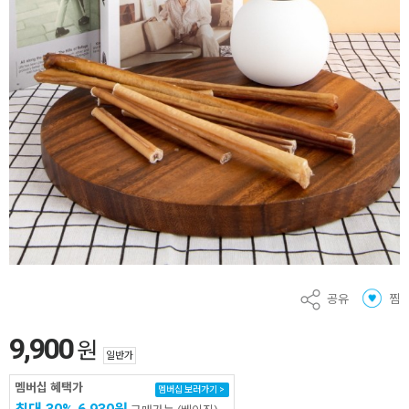
공유
찜
9,900
원
일반가
멤버십 혜택가
멤버십 보러가기 >