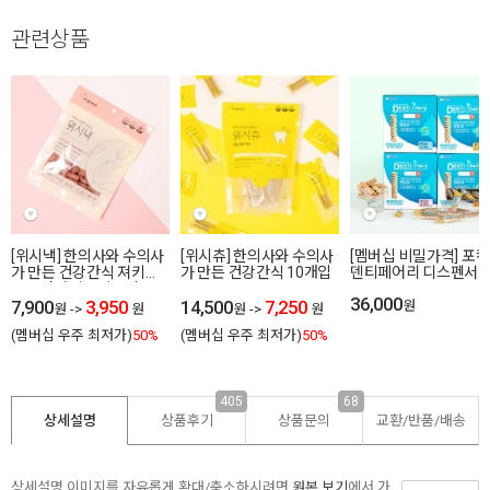
관련상품
[위시낵] 한의사와 수의사
[위시츄] 한의사와 수의사
[멤버십 비밀가격] 포
가 만든 건강간식 져키
가 만든 건강간식 10개입
덴티페어리 디스펜서
80g 연어,말고기,사슴
584g
36,000
7,900
3,950
14,500
7,250
원
원
->
원
원
->
원
(멤버십 우주 최저가)
50%
(멤버십 우주 최저가)
50%
405
68
상세설명
상품후기
상품문의
교환/반품/
배송
상세설명 이미지를 자유롭게 확대/축소하시려면
원본 보기
에서 가