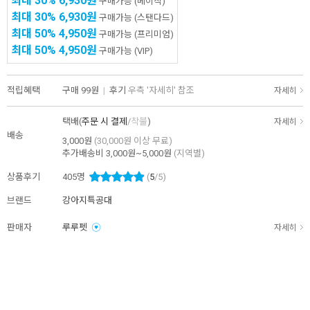
최대 30%
6,930원
구매가능
(베이직)
최대 30%
6,930원
구매가능
(스탠다드)
최대 50%
4,950원
구매가능
(프리미엄)
최대 50%
4,950원
구매가능
(VIP)
적립혜택
구매
99원
|
후기
우측 '자세히' 참조
자세히
택배(
주문 시 결제
/
착불
)
자세히
배송
3,000원
(30,000원 이상 무료)
추가배송비
3,000원~5,000원
(지역별)
상품후기
405
명
(
5
/5)
브랜드
강아지특공대
판매자
루루펫
자세히