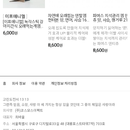
자연애 오래씹는 덴탈껌
파머스 치석관리 껌 덴
이프애니멀
헌터본 양, 연어, 사슴 16p
츄 양, 사슴, 캥거루 21p
[이프애니멀] 녹각스틱 강
3종 [최저가]
종 [최저가]
아지간식 오래먹는개껌
오래 씹도록 만들어 치석제
양치하기 싫어하는 댕댕
덴탈껌 구취제거개껌 천
6,000
원
거 효과 UP! 물리적 케어와
에게 제격! 이빨 사이사
연원료개껌 [최저가]
성분 케어로 효과는 더블!
쌓이는 치석까지 관리해
는 파머스 덴티츄
8,600
원
8,600
원
홈
회사 정보
이용 약관
개인정보 처리방침
고린도전서 13:13
그런즉 믿음, 소망, 사랑 이 세 가지는 항상 있을 것인데 그 중의 제일은 사랑이라
회사명 :
(주)코스모스이펙트
대표자 :
최바울
주소 :
서울특별시 구로구 디지털로33길 48 (대륭포스트타워7차) 703호