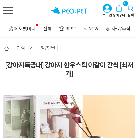
0
로그인
장바구니
검색
💰 페오펫머니
전체
🏆 BEST
✨ NEW
🍚 사료/주식
간식
껌/덴탈
[강아지특공대] 강아지 한우스틱 이갈이 간식 [최저
가]