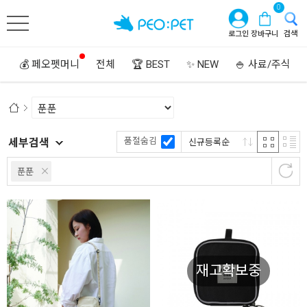
0
로그인
장바구니
검색
💰 페오펫머니
전체
🏆 BEST
✨ NEW
🍚 사료/주식
품절숨김
세부검색
신규등록순
푼푼
재고확보중