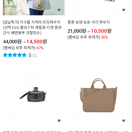
[설날특가] 지구를 지켜라 트릿파우치
푼푼 보냉 보온 사각 파우치
(산책 ESG 플라스틱 재활용 리젠 훈련
21,000
원
10,500
원
->
간식 배변봉투 생활방수)
(멤버십 우주 최저가)
50%
44,000
원
14,500
원
->
(멤버십 우주 최저가)
67%
5
(2)