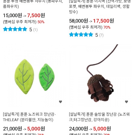
푼푼 투명 배변봉투 차우치 (똥파우치,
[설날특가] 푼푼 이지백 (산책가방, 보냉
풉파우치)
포켓, 배변봉투 파우치, 데일리백, 생활
방수)
15,000
원
7,500
원
->
58,000
원
17,500
원
->
(멤버십 우주 최저가)
50%
(멤버십 우주 최저가)
70%
5
(1)
5
(7)
[설날특가] 푼푼 노즈워크 장난감-
[설날특가] 푼푼 솔방울 장난감 (노즈워
THELEAF (분리불안, 지능놀이)
크,터그장난감, 강아지공)
21,000
원
5,000
원
24,000
원
5,000
원
->
->