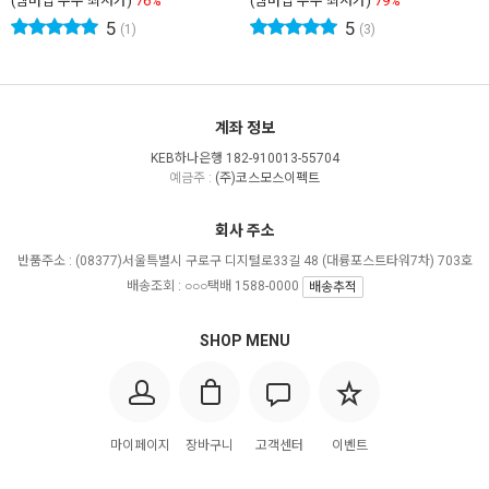
(멤버십 우주 최저가)
76%
(멤버십 우주 최저가)
79%
5
5
(1)
(3)
계좌 정보
KEB하나은행 182-910013-55704
예금주 :
(주)코스모스이펙트
회사 주소
반품주소 :
(08377)서울특별시 구로구 디지털로33길 48 (대륭포스트타워7차) 703호
배송조회 : ○○○택배 1588-0000
배송추적
SHOP MENU
마이페이지
장바구니
고객센터
이벤트