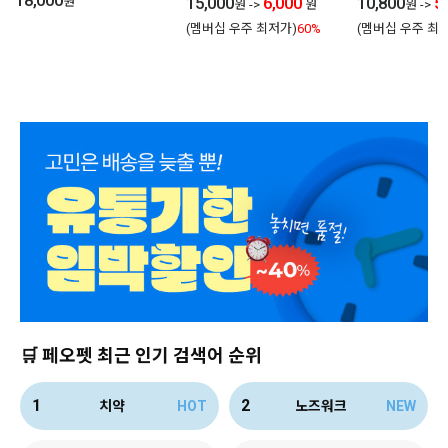
18,000
25g
15,000
6,000
10,800
5
원
원
->
원
원
->
(멤버십 우주 최저가)
60%
(멤버십 우주 최
🛒 페오펫 최근 인기 검색어 순위
1
2
치약
HOT
노즈워크
NEW