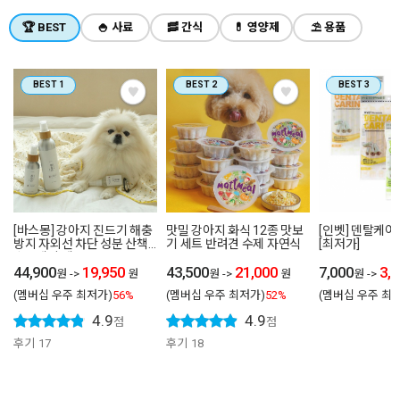
🏆 BEST
🍚 사료
🥓 간식
💊 영양제
⛱ 용품
BEST 1
BEST 2
BEST 3
[바스몽] 강아지 진드기 해충
맛밀 강아지 화식 12종 맛보
[인벳] 덴탈케어
방지 자외선 차단 성분 산책
기 세트 반려견 수제 자연식
[최저가]
스프레이 세트 250ml+30ml
44,900
19,950
43,500
21,000
7,000
3,
원
->
원
원
->
원
원
->
(멤버십 우주 최저가)
56%
(멤버십 우주 최저가)
52%
(멤버십 우주 최
4.9
4.9
점
점
후기
17
후기
18