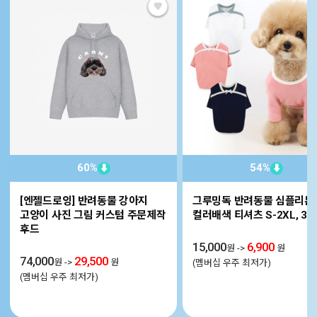
60%
54%
⬇
⬇
[엔젤드로잉] 반려동물 강아지
그루밍독 반려동물 심플리본
고양이 사진 그림 커스텀 주문제작
컬러배색 티셔츠 S-2XL, 3co
후드
15,000
6,900
원
->
원
74,000
29,500
원
->
원
(멤버십 우주 최저가)
(멤버십 우주 최저가)