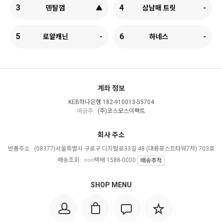
3
4
덴탈껌
▲
삼남매 트릿
-
5
6
로얄캐닌
-
하네스
-
계좌 정보
KEB하나은행 182-910013-55704
예금주 :
(주)코스모스이펙트
회사 주소
반품주소 :
(08377)서울특별시 구로구 디지털로33길 48 (대륭포스트타워7차) 703호
배송조회 : ○○○택배 1588-0000
배송추적
SHOP MENU