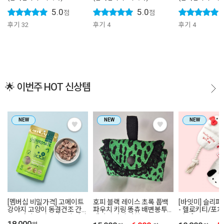
5.0
5.0
점
점
후기
32
후기
4
후기
4
🌟 이번주 HOT 신상템
NEW
NEW
NEW
[멤버십 비밀가격] 고메이트
호피 블랙 레이스 초록 풉백
[바잇미] 슬리퍼
강아지 고양이 동결건조 간식
파우치 키링 똥츄 배변봉투
- 헬로키티/포차코
스몰바이트 어린양고기 미니
애견 강아지 산책
저가]