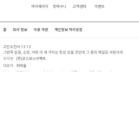
마이페이지
장바구니
고객센터
이벤트
홈
회사 정보
이용 약관
개인정보 처리방침
고린도전서 13:13
그런즉 믿음, 소망, 사랑 이 세 가지는 항상 있을 것인데 그 중의 제일은 사랑이라
회사명 :
(주)코스모스이펙트
대표자 :
최바울
주소 :
서울특별시 구로구 디지털로33길 48 (대륭포스트타워7차) 703호
전화 :
02-6212-8587
사업자등록번호 :
354-88-00899
[사업자정보확인]
통신판매업신고번호 :
제 2021-서울구로-2956호
개인정보보호책임자 :
최바울 (
peopet@peopet.co.kr
)
호스팅 제공자 :
(주)가비아씨엔에스
COPYRIGHT (c)
(주)코스모스이펙트
ALL RIGHTS RESERVED.