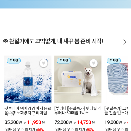
☘️ 환절기에도 끄떡없게, 내 새꾸 봄 준비 시작!
기획전
기획전
기획전
펫투데이 댕비앙 강아지 음료
[부러나][꽃길특가] 펫타월 개
[꽃길특가] 그
음수량 노화방지 프리미엄 알
부러나 60매입 1박스
물 잔줄 민소매 후
칼리수 500ml 20병
4 colors
35,200
11,950
72,000
14,750
19,000
4
원
->
원
원
->
원
원
->
(멤버십 우주 최저가)
66%
(멤버십 우주 최저가)
80%
(멤버십 우주 최