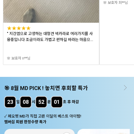
🌸 보호자 희**님
★★★★★
" 지간염으로 고생하는 대형견 넥카라로 여러가지를 사
용중입니다 조금이라도 가볍고 편하길 바라는 마음으로
구매했어요 "
🌸 보호자 n**님
🎯
8
월 MD PICK ! 놓치면 후회할 특가
23
08
52
00
일
시
분
초 후 마감
✓ 페오펫 MD가 직접 고른 이달의 베스트 아이템!
멤버십 회원 한정수량 특가